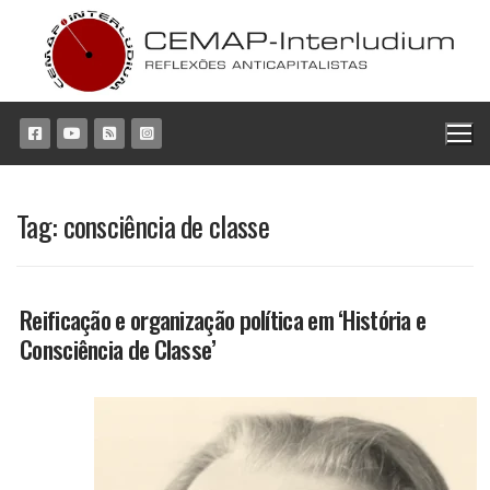
Pular
para
o
conteúdo
Tag:
consciência de classe
Reificação e organização política em ‘História e
Consciência de Classe’