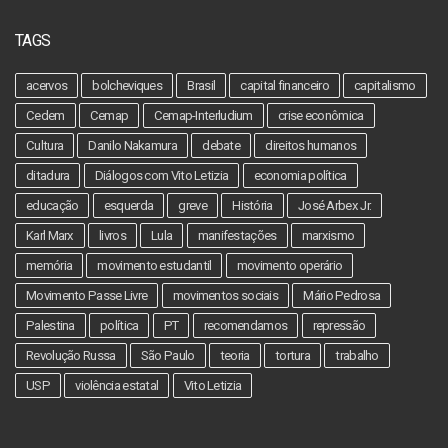
TAGS
acervos
bolcheviques
Brasil
capital financeiro
capitalismo
Cedem
Cemap
Cemap-Interludium
crise econômica
Cultura
Danilo Nakamura
debate
direitos humanos
ditadura
Diálogos com Vito Letizia
economia política
educação
esquerda
greve
História
José Arbex Jr.
Karl Marx
livros
Lula
manifestações
marxismo
memória
movimento estudantil
movimento operário
Movimento Passe Livre
movimentos sociais
Mário Pedrosa
Palestina
política
PT
recomendamos
repressão
Revolução Russa
São Paulo
teoria
tortura
trabalho
USP
violência estatal
Vito Letizia