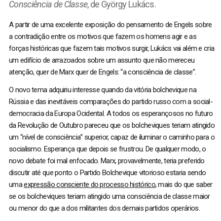
Consciência de Classe
, de György Lukács.
A partir de uma excelente exposição do pensamento de Engels sobre
a contradição entre os motivos que fazem os homens agir e as
forças históricas que fazem tais motivos surgir, Lukács vai além e cria
um edifício de arrazoados sobre um assunto que não mereceu
atenção, quer de Marx quer de Engels: “a consciência de classe”.
O novo tema adquiriu interesse quando da vitória bolchevique na
Rússia e das inevitáveis comparações do partido russo com a social-
democracia da Europa Ocidental. A todos os esperançosos no futuro
da Revolução de Outubro pareceu que os bolcheviques teriam atingido
um “nível de consciência” superior, capaz de iluminar o caminho para o
socialismo. Esperança que depois se frustrou. De qualquer modo, o
novo debate foi mal enfocado. Marx, provavelmente, teria preferido
discutir até que ponto o Partido Bolchevique vitorioso estaria sendo
uma
expressão consciente do processo histórico
, mais do que saber
se os bolcheviques teriam atingido uma consciência de classe maior
ou menor do que a dos militantes dos demais partidos operários.