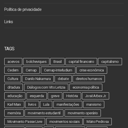
Política de privacidade
Links
TAGS
acervos
bolcheviques
Brasil
capital financeiro
capitalismo
Cedem
Cemap
Cemap-Interludium
crise econômica
Cultura
Danilo Nakamura
debate
direitos humanos
ditadura
Diálogos com Vito Letizia
economia política
educação
esquerda
greve
História
José Arbex Jr.
Karl Marx
livros
Lula
manifestações
marxismo
memória
movimento estudantil
movimento operário
Movimento Passe Livre
movimentos sociais
Mário Pedrosa