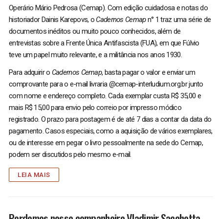
Operário Mário Pedrosa (Cemap). Com edição cuidadosa e notas do
historiador Dainis Karepovs, o
Cadernos Cemap
n° 1 traz uma série de
documentos inéditos ou muito pouco conhecidos, além de
entrevistas sobre a Frente Única Antifascista (FUA), em que Fúlvio
teve um papel muito relevante, e a militância nos anos 1930.
Para adquirir o
Cadernos Cemap
, basta pagar o valor e enviar um
comprovante para o e-mail livraria @cemap-interludium.org.br junto
com nome e endereço completo. Cada exemplar custa R$ 35,00 e
mais R$ 15,00 para envio pelo correio por impresso módico
registrado. O prazo para postagem é de até 7 dias a contar da data do
pagamento. Casos especiais, como a aquisição de vários exemplares,
ou de interesse em pegar o livro pessoalmente na sede do Cemap,
podem ser discutidos pelo mesmo e-mail.
LEIA MAIS
Perdemos nosso companheiro Vladimir Sacchetta