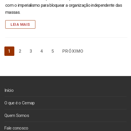
com o imperialismo para bloquear a organização independente das
massas.
LEIA MAIS
Paginação
1
2
3
4
5
PRÓXIMO
de
posts
Início
O que é o Cemap
Quem Somos
Fale conosco