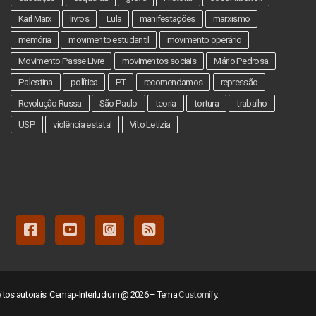
Karl Marx
livros
Lula
manifestações
marxismo
memória
movimento estudantil
movimento operário
Movimento Passe Livre
movimentos sociais
Mário Pedrosa
Palestina
política
PT
recomendamos
repressão
Revolução Russa
São Paulo
teoria
tortura
trabalho
USP
violência estatal
Vito Letizia
eitos autorais: Cemap-Interludium @ 2026 – Tema
Customify
.