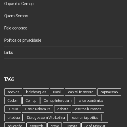
O que é o Cemap
Quem Somos
Fale conosco
Política de privacidade
Links
TAGS
acervos
bolcheviques
Brasil
capital financeiro
capitalismo
Cedem
Cemap
Cemap-Interludium
crise econômica
Cultura
Danilo Nakamura
debate
direitos humanos
ditadura
Diálogos com Vito Letizia
economia política
educação
esquerda
greve
História
José Arbex Jr.