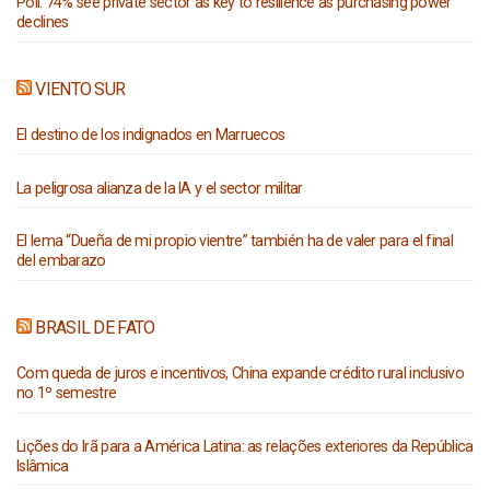
Poll: 74% see private sector as key to resilience as purchasing power
declines
VIENTO SUR
El destino de los indignados en Marruecos
La peligrosa alianza de la IA y el sector militar
El lema “Dueña de mi propio vientre” también ha de valer para el final
del embarazo
BRASIL DE FATO
Com queda de juros e incentivos, China expande crédito rural inclusivo
no 1º semestre
Lições do Irã para a América Latina: as relações exteriores da República
Islâmica