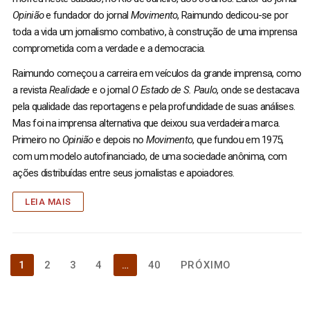
Opinião
e fundador do jornal
Movimento
, Raimundo dedicou-se por
toda a vida um jornalismo combativo, à construção de uma imprensa
comprometida com a verdade e a democracia.
Raimundo começou a carreira em veículos da grande imprensa, como
a revista
Realidade
e o jornal
O Estado de S. Paulo
, onde se destacava
pela qualidade das reportagens e pela profundidade de suas análises.
Mas foi na imprensa alternativa que deixou sua verdadeira marca.
Primeiro no
Opinião
e depois no
Movimento
, que fundou em 1975,
com um modelo autofinanciado, de uma sociedade anônima, com
ações distribuídas entre seus jornalistas e apoiadores.
LEIA MAIS
Paginação
1
2
3
4
…
40
PRÓXIMO
de
posts