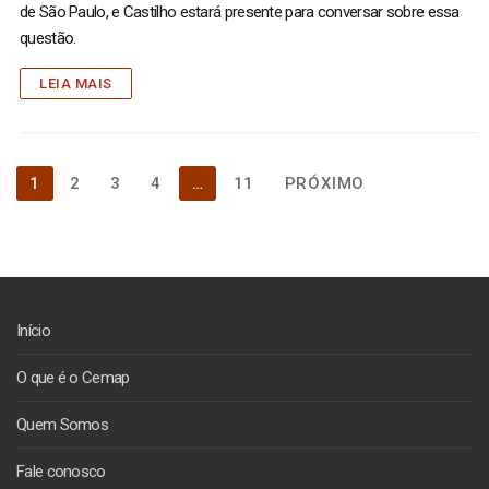
de São Paulo, e Castilho estará presente para conversar sobre essa
questão.
LEIA MAIS
Paginação
1
2
3
4
…
11
PRÓXIMO
de
posts
Início
O que é o Cemap
Quem Somos
Fale conosco