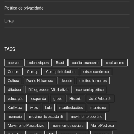
Política de privacidade
Links
TAGS
acervos
bolcheviques
Brasil
capital financeiro
capitalismo
Cedem
Cemap
Cemap-Interludium
crise econômica
Cultura
Danilo Nakamura
debate
direitos humanos
ditadura
Diálogos com Vito Letizia
economia política
educação
esquerda
greve
História
José Arbex Jr.
Karl Marx
livros
Lula
manifestações
marxismo
memória
movimento estudantil
movimento operário
Movimento Passe Livre
movimentos sociais
Mário Pedrosa