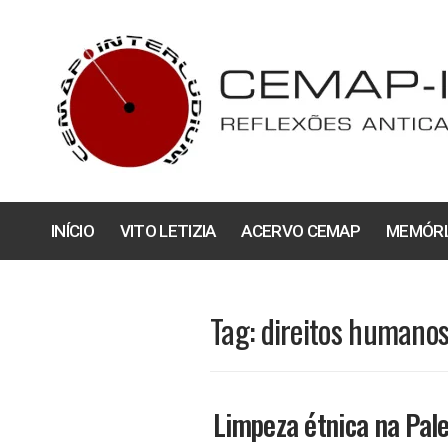
Pular
para
o
conteúdo
INÍCIO
VITO LETIZIA
ACERVO CEMAP
MEMÓRI
Tag:
direitos humano
Limpeza étnica na Pale