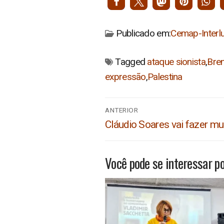
Publicado em:
Cemap-Interl
Tagged
ataque sionista
,
Bre
expressão
,
Palestina
Navegação
ANTERIOR
de
Post
Cláudio Soares vai fazer mui
anterior:
Post
Você pode se interessar po