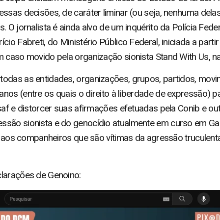
ssas decisões, de caráter liminar (ou seja, nenhuma delas
. O jornalista é ainda alvo de um inquérito da Polícia Fede
io Fabreti, do Ministério Público Federal, iniciada a part
 caso movido pela organização sionista Stand With Us, na 
odas as entidades, organizações, grupos, partidos, movim
os (entre os quais o direito à liberdade de expressão) pa
saf e distorcer suas afirmações efetuadas pela Conib e o
ssão sionista e do genocídio atualmente em curso em G
de aos companheiros que são vítimas da agressão truculenta
clarações de Genoino: