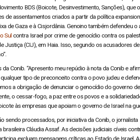
Movimento BDS (Boicote, Desinvestimento, Sanções), que
s de assentamentos criados a partir da política expansion
aixa de Gaza e à Cisjordânia. Genoino também defendeu o 
o Sul
contra Israel por crime de genocídio contra os pale
 de Justiça (CIJ), em Haia. Isso, segundo os acusadores d
o”.
da Conib. “Apresento meu repúdio à nota da Conib e afir
qualquer tipo de preconceito contra o povo judeu e defend
emos a obrigação de denunciar o genocídio do governo de I
te, o cessar-fogo, a paz entre os povos e a solidariedade
icote às empresas que apoiam o governo de Israel na guer
 sendo processados, por iniciativa da Conib, o jornalista
 brasileira Cláudia Assaf. As decisões judiciais cíveis co
articipa excluam mensagens críticas ao Estado de Israel.