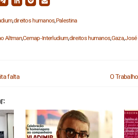
udium
,
direitos humanos
,
Palestina
no Altman
,
Cemap-Interludium
,
direitos humanos
,
Gaza
,
José
Próximo
ta falta
O Trabalh
post:
r: