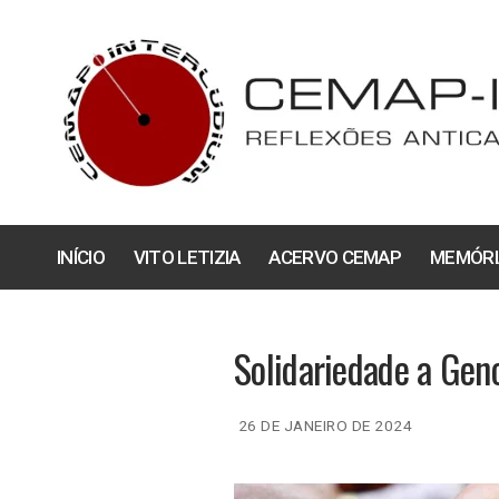
Pular
para
o
conteúdo
INÍCIO
VITO LETIZIA
ACERVO CEMAP
MEMÓRI
Solidariedade a Geno
26 DE JANEIRO DE 2024