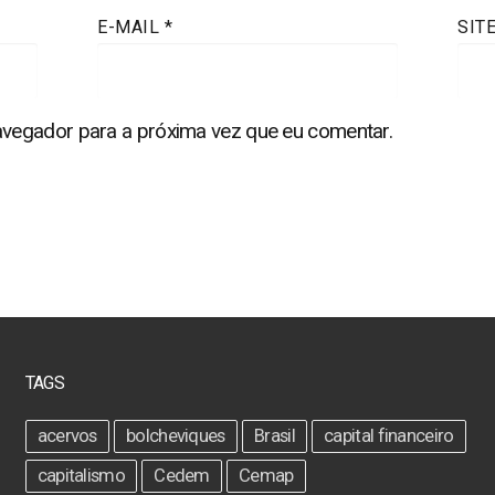
E-MAIL
*
SIT
vegador para a próxima vez que eu comentar.
TAGS
acervos
bolcheviques
Brasil
capital financeiro
capitalismo
Cedem
Cemap