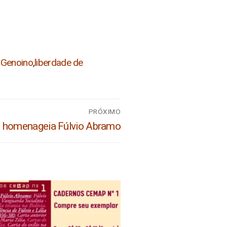
 Genoino
,
liberdade de
PRÓXIMO
o homenageia Fúlvio Abramo