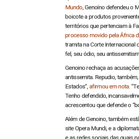
Mundo
, Genoíno defendeu o 
boicote a produtos proveniente
territórios que pertenciam à F
processo movido pela África d
tramita na Corte Internacional
fel, seu ódio, seu antissemitism
Genoino rechaça as acusações 
antissemita. Repudio, também, 
Estados”,
afirmou em nota
. “T
Tenho defendido, incansavelmen
acrescentou que defende o “bo
Além de Genoino, também estão
site Opera Mundi, e a diplomata
e as redes sociais das quais p