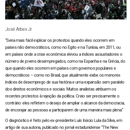
José Arbex Jr.
“Seria mais fácil explicar os protestos quando eles ocorrem em
países não democráticos, como no Egito e na Tunísia, em 2011, ou
em países onde a crise econômica elevou a índices assustadores o
número de jovens desempregados, como na Espanha e na Grécia, do
que quando eles ocorrem em países com governos populares e
democráticos – como no Brasil, que atualmente exibe os menores
índices de desemprego de sua história e uma expansão sem paralelo
dos direitos econômicos e sociais. Muitos analistas atribuem os
recentes protestos à rejeição da política. Creio ser precisamente o
contrário: eles refletem o desejo de ampliar o alcance da democracia,
de encorajar as pessoas a participarem de uma maneira mais plena.”
O diagnóstico é feito pelo ex-presidente Luís Inácio Lula da Silva, em
artigo de sua autoria, publicado no jornal estadunidense “The New