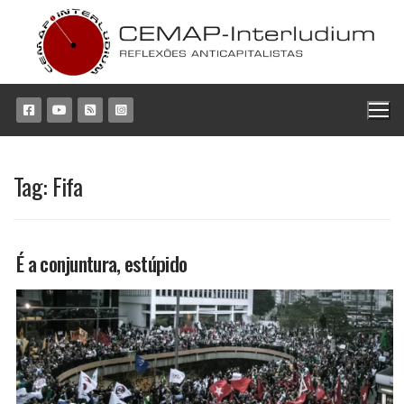
Pular
para
o
conteúdo
Tag:
Fifa
É a conjuntura, estúpido