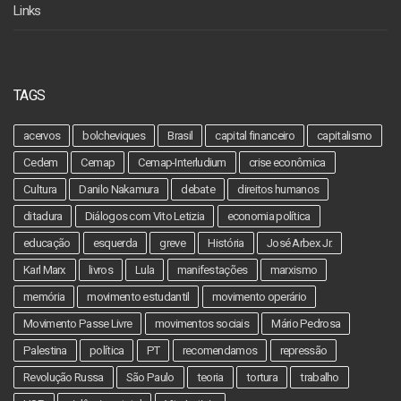
Links
TAGS
acervos
bolcheviques
Brasil
capital financeiro
capitalismo
Cedem
Cemap
Cemap-Interludium
crise econômica
Cultura
Danilo Nakamura
debate
direitos humanos
ditadura
Diálogos com Vito Letizia
economia política
educação
esquerda
greve
História
José Arbex Jr.
Karl Marx
livros
Lula
manifestações
marxismo
memória
movimento estudantil
movimento operário
Movimento Passe Livre
movimentos sociais
Mário Pedrosa
Palestina
política
PT
recomendamos
repressão
Revolução Russa
São Paulo
teoria
tortura
trabalho