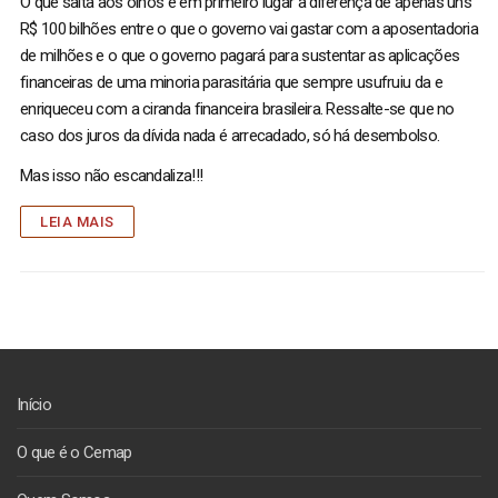
O que salta aos olhos é em primeiro lugar a diferença de apenas uns
R$ 100 bilhões entre o que o governo vai gastar com a aposentadoria
de milhões e o que o governo pagará para sustentar as aplicações
financeiras de uma minoria parasitária que sempre usufruiu da e
enriqueceu com a ciranda financeira brasileira. Ressalte-se que no
caso dos juros da dívida nada é arrecadado, só há desembolso.
Mas isso não escandaliza!!!
LEIA MAIS
Início
O que é o Cemap