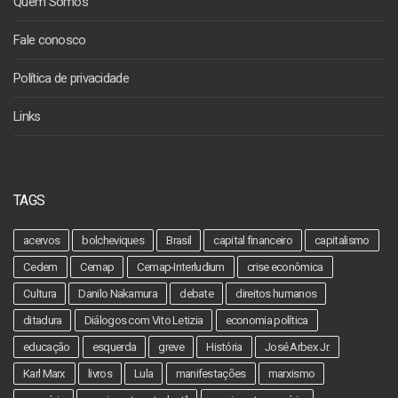
Quem Somos
Fale conosco
Política de privacidade
Links
TAGS
acervos
bolcheviques
Brasil
capital financeiro
capitalismo
Cedem
Cemap
Cemap-Interludium
crise econômica
Cultura
Danilo Nakamura
debate
direitos humanos
ditadura
Diálogos com Vito Letizia
economia política
educação
esquerda
greve
História
José Arbex Jr.
Karl Marx
livros
Lula
manifestações
marxismo