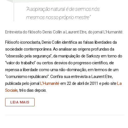
“A aspiração natural é de sermos nós
mesmos nosso próprio mestre”
Entrevista do filósofo Denis Collin a Laurent Etre, do jornal L’Humanité.
Filósofo iconoclasta, Denis Collin identifica as falsas liberdades da
sociedade contemporânea. Ao analisar as origens profundas da
“obsessão pela segurança”, da manipulação de Sarkozy em torno do
“valor do trabalho” ou certos desvios do progresso científico, ele
repensa a liberdade como uma não-dominação, em termos de um
“comunismo republicano”. Confira sua entrevista a Laurent Etre,
publicada pelo jornal
L’Humanité
em 22 de abril de 2011 e pelo site
La
Sociale
, três dias depois.
LEIA MAIS