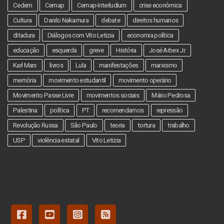
Cedem
Cemap
Cemap-Interludium
crise econômica
Cultura
Danilo Nakamura
debate
direitos humanos
ditadura
Diálogos com Vito Letizia
economia política
educação
esquerda
greve
História
José Arbex Jr.
Karl Marx
livros
Lula
manifestações
marxismo
memória
movimento estudantil
movimento operário
Movimento Passe Livre
movimentos sociais
Mário Pedrosa
Palestina
política
PT
recomendamos
repressão
Revolução Russa
São Paulo
teoria
tortura
trabalho
USP
violência estatal
Vito Letizia