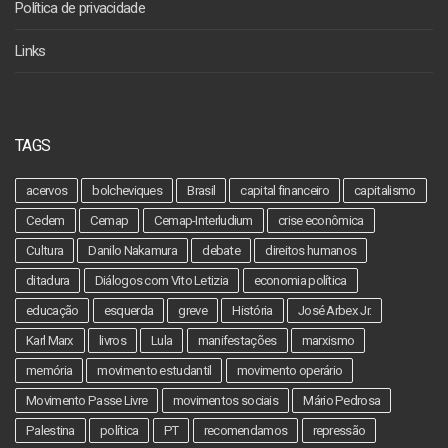
Política de privacidade
Links
TAGS
acervos
bolcheviques
Brasil
capital financeiro
capitalismo
Cedem
Cemap
Cemap-Interludium
crise econômica
Cultura
Danilo Nakamura
debate
direitos humanos
ditadura
Diálogos com Vito Letizia
economia política
educação
esquerda
greve
História
José Arbex Jr.
Karl Marx
livros
Lula
manifestações
marxismo
memória
movimento estudantil
movimento operário
Movimento Passe Livre
movimentos sociais
Mário Pedrosa
Palestina
política
PT
recomendamos
repressão