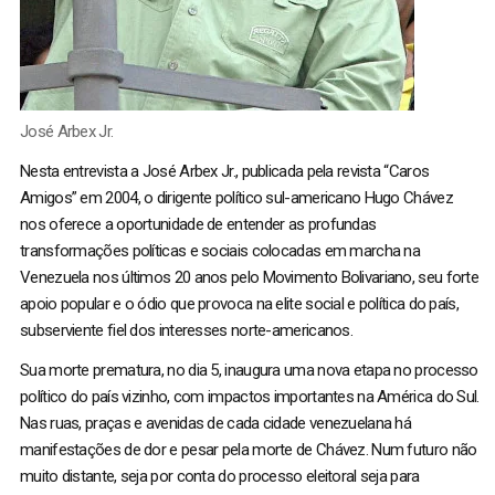
José Arbex Jr.
Nesta entrevista a José Arbex Jr., publicada pela revista “Caros
Amigos” em 2004, o dirigente político sul-americano Hugo Chávez
nos oferece a oportunidade de entender as profundas
transformações políticas e sociais colocadas em marcha na
Venezuela nos últimos 20 anos pelo Movimento Bolivariano, seu forte
apoio popular e o ódio que provoca na elite social e política do país,
subserviente fiel dos interesses norte-americanos.
Sua morte prematura, no dia 5, inaugura uma nova etapa no processo
político do país vizinho, com impactos importantes na América do Sul.
Nas ruas, praças e avenidas de cada cidade venezuelana há
manifestações de dor e pesar pela morte de Chávez. Num futuro não
muito distante, seja por conta do processo eleitoral seja para