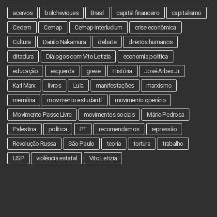
acervos
bolcheviques
Brasil
capital financeiro
capitalismo
Cedem
Cemap
Cemap-Interludium
crise econômica
Cultura
Danilo Nakamura
debate
direitos humanos
ditadura
Diálogos com Vito Letizia
economia política
educação
esquerda
greve
História
José Arbex Jr.
Karl Marx
livros
Lula
manifestações
marxismo
memória
movimento estudantil
movimento operário
Movimento Passe Livre
movimentos sociais
Mário Pedrosa
Palestina
política
PT
recomendamos
repressão
Revolução Russa
São Paulo
teoria
tortura
trabalho
USP
violência estatal
Vito Letizia