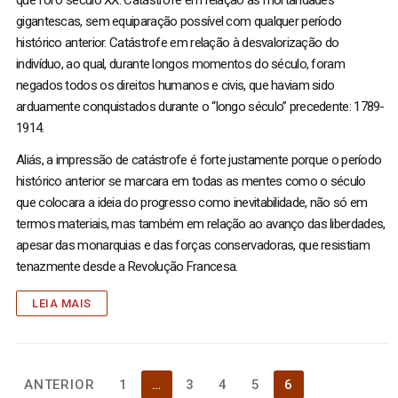
que foi o século XX. Catástrofe em relação às mortandades
gigantescas, sem equiparação possível com qualquer período
histórico anterior. Catástrofe em relação à desvalorização do
indivíduo, ao qual, durante longos momentos do século, foram
negados todos os direitos humanos e civis, que haviam sido
arduamente conquistados durante o “longo século” precedente: 1789-
1914.
Aliás, a impressão de catástrofe é forte justamente porque o período
histórico anterior se marcara em todas as mentes como o século
que colocara a ideia do progresso como inevitabilidade, não só em
termos materiais, mas também em relação ao avanço das liberdades,
apesar das monarquias e das forças conservadoras, que resistiam
tenazmente desde a Revolução Francesa.
LEIA MAIS
Paginação
ANTERIOR
1
…
3
4
5
6