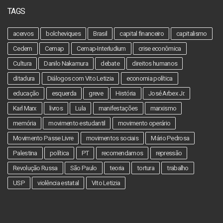
TAGS
acervos
bolcheviques
Brasil
capital financeiro
capitalismo
Cedem
Cemap
Cemap-Interludium
crise econômica
Cultura
Danilo Nakamura
debate
direitos humanos
ditadura
Diálogos com Vito Letizia
economia política
educação
esquerda
greve
História
José Arbex Jr.
Karl Marx
livros
Lula
manifestações
marxismo
memória
movimento estudantil
movimento operário
Movimento Passe Livre
movimentos sociais
Mário Pedrosa
Palestina
política
PT
recomendamos
repressão
Revolução Russa
São Paulo
teoria
tortura
trabalho
USP
violência estatal
Vito Letizia