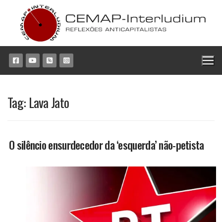
Pular
para
o
conteúdo
Tag:
Lava Jato
O silêncio ensurdecedor da ‘esquerda’ não-petista