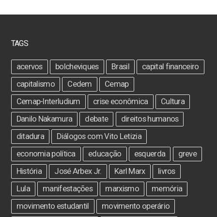
TAGS
acervos
bolcheviques
Brasil
capital financeiro
capitalismo
Cedem
Cemap
Cemap-Interludium
crise econômica
Cultura
Danilo Nakamura
debate
direitos humanos
ditadura
Diálogos com Vito Letizia
economia política
educação
esquerda
greve
História
José Arbex Jr.
Karl Marx
livros
Lula
manifestações
marxismo
memória
movimento estudantil
movimento operário