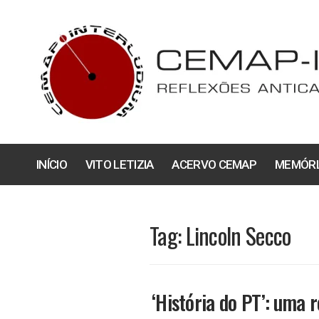
Pular
para
o
conteúdo
INÍCIO
VITO LETIZIA
ACERVO CEMAP
MEMÓRI
Tag:
Lincoln Secco
‘História do PT’: uma 