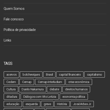
Quem Somos
Fale conosco
Política de privacidade
Links
TAGS
acervos
bolcheviques
Brasil
capital financeiro
capitalismo
Cedem
Cemap
Cemap-Interludium
crise econômica
Cultura
Danilo Nakamura
debate
direitos humanos
ditadura
Diálogos com Vito Letizia
economia política
educação
esquerda
greve
História
José Arbex Jr.