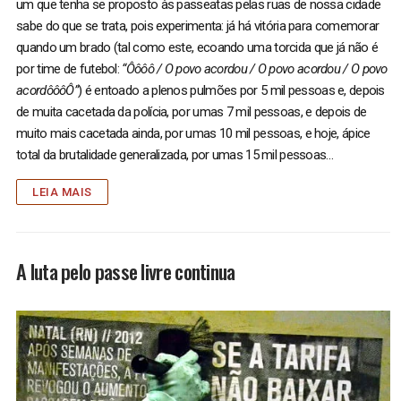
um que tenha se proposto às passeatas pelas ruas de nossa cidade
sabe do que se trata, pois experimenta: já há vitória para comemorar
quando um brado (tal como este, ecoando uma torcida que já não é
por time de futebol:
“Ôôôô / O povo acordou / O povo acordou / O povo
acordôôôÔ”
) é entoado a plenos pulmões por 5 mil pessoas e, depois
de muita cacetada da polícia, por umas 7 mil pessoas, e depois de
muito mais cacetada ainda, por umas 10 mil pessoas, e hoje, ápice
total da brutalidade generalizada, por umas 15 mil pessoas…
LEIA MAIS
A luta pelo passe livre continua