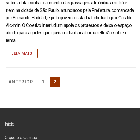
sobre a luta contra o aumento das passagens de ônibus, metrô e
trem na cidade de São Paulo, anunciados pela Prefeitura, comandada
por Fernando Haddad, e pelo governo estadual, chefiado por Geraldo
Alckmin. O Coletivo Interludium apoia os protestos e deixa o espaço
aberto para aqueles que queiram divulgar alguma reflexão sobre o
tema.
LEIA MAIS
Paginação
ANTERIOR
1
2
de
posts
Início
O que é o Cemap