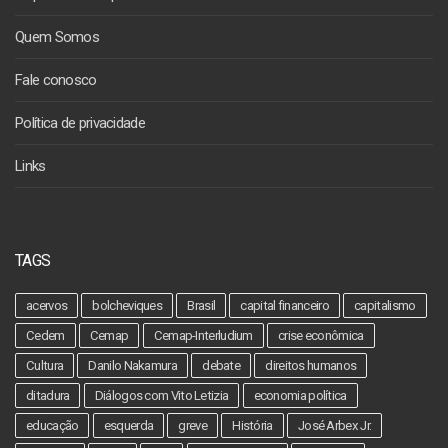
Quem Somos
Fale conosco
Política de privacidade
Links
TAGS
acervos
bolcheviques
Brasil
capital financeiro
capitalismo
Cedem
Cemap
Cemap-Interludium
crise econômica
Cultura
Danilo Nakamura
debate
direitos humanos
ditadura
Diálogos com Vito Letizia
economia política
educação
esquerda
greve
História
José Arbex Jr.