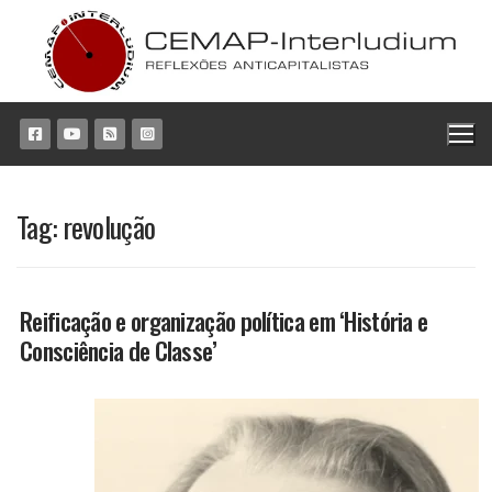
Pular
para
o
conteúdo
Tag:
revolução
Reificação e organização política em ‘História e
Consciência de Classe’