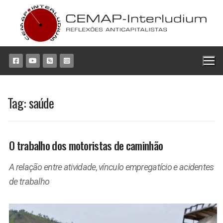
Pular
para
o
conteúdo
Tag:
saúde
O trabalho dos motoristas de caminhão
A relação entre atividade, vínculo empregatício e acidentes
de trabalho