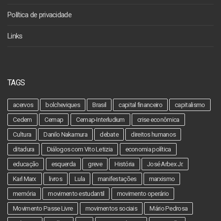
Política de privacidade
Links
TAGS
acervos
bolcheviques
Brasil
capital financeiro
capitalismo
Cedem
Cemap
Cemap-Interludium
crise econômica
Cultura
Danilo Nakamura
debate
direitos humanos
ditadura
Diálogos com Vito Letizia
economia política
educação
esquerda
greve
História
José Arbex Jr.
Karl Marx
livros
Lula
manifestações
marxismo
memória
movimento estudantil
movimento operário
Movimento Passe Livre
movimentos sociais
Mário Pedrosa