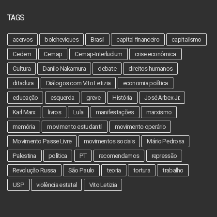
TAGS
acervos
bolcheviques
Brasil
capital financeiro
capitalismo
Cedem
Cemap
Cemap-Interludium
crise econômica
Cultura
Danilo Nakamura
debate
direitos humanos
ditadura
Diálogos com Vito Letizia
economia política
educação
esquerda
greve
História
José Arbex Jr.
Karl Marx
livros
Lula
manifestações
marxismo
memória
movimento estudantil
movimento operário
Movimento Passe Livre
movimentos sociais
Mário Pedrosa
Palestina
política
PT
recomendamos
repressão
Revolução Russa
São Paulo
teoria
tortura
trabalho
USP
violência estatal
Vito Letizia