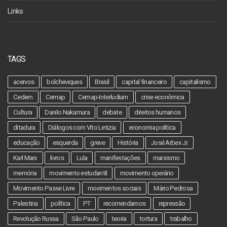
Links
TAGS
acervos
bolcheviques
Brasil
capital financeiro
capitalismo
Cedem
Cemap
Cemap-Interludium
crise econômica
Cultura
Danilo Nakamura
debate
direitos humanos
ditadura
Diálogos com Vito Letizia
economia política
educação
esquerda
greve
História
José Arbex Jr.
Karl Marx
livros
Lula
manifestações
marxismo
memória
movimento estudantil
movimento operário
Movimento Passe Livre
movimentos sociais
Mário Pedrosa
Palestina
política
PT
recomendamos
repressão
Revolução Russa
São Paulo
teoria
tortura
trabalho