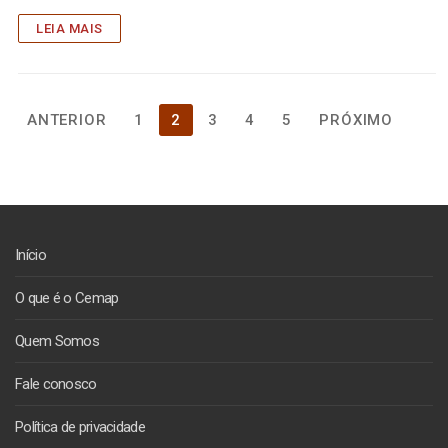
LEIA MAIS
Paginação
ANTERIOR
1
2
3
4
5
PRÓXIMO
de
posts
Início
O que é o Cemap
Quem Somos
Fale conosco
Política de privacidade