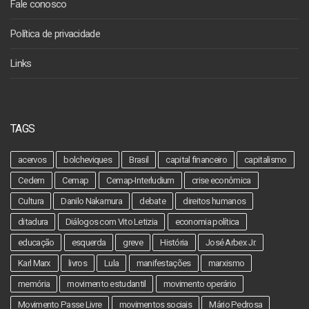
Fale conosco
Política de privacidade
Links
TAGS
acervos
bolcheviques
Brasil
capital financeiro
capitalismo
Cedem
Cemap
Cemap-Interludium
crise econômica
Cultura
Danilo Nakamura
debate
direitos humanos
ditadura
Diálogos com Vito Letizia
economia política
educação
esquerda
greve
História
José Arbex Jr.
Karl Marx
livros
Lula
manifestações
marxismo
memória
movimento estudantil
movimento operário
Movimento Passe Livre
movimentos sociais
Mário Pedrosa