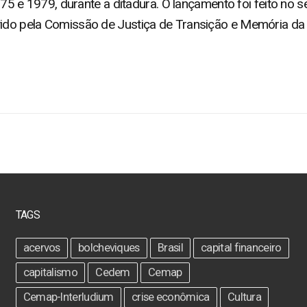
975 e 1979, durante a ditadura. O lançamento foi feito no 
ido pela Comissão de Justiça de Transição e Memória d
TAGS
acervos
bolcheviques
Brasil
capital financeiro
capitalismo
Cedem
Cemap
Cemap-Interludium
crise econômica
Cultura