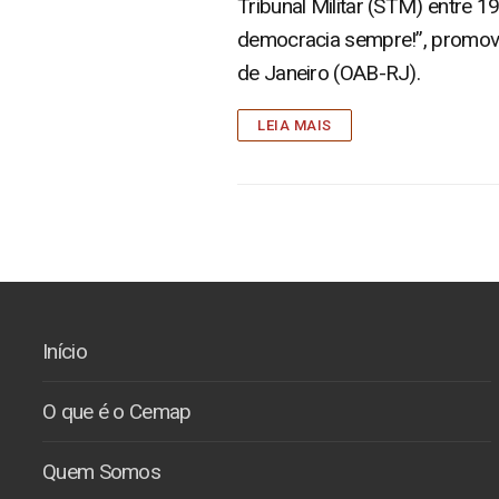
Tribunal Militar (STM) entre 1
democracia sempre!”, promov
de Janeiro (OAB-RJ).
LEIA MAIS
Início
O que é o Cemap
Quem Somos