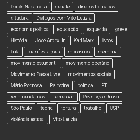
Danilo Nakamura
debate
direitos humanos
ditadura
Diálogos com Vito Letizia
economia política
educação
esquerda
greve
História
José Arbex Jr.
Karl Marx
livros
Lula
manifestações
marxismo
memória
movimento estudantil
movimento operário
Movimento Passe Livre
movimentos sociais
Mário Pedrosa
Palestina
política
PT
recomendamos
repressão
Revolução Russa
São Paulo
teoria
tortura
trabalho
USP
violência estatal
Vito Letizia