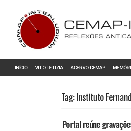
Pular
para
o
conteúdo
INÍCIO
VITO LETIZIA
ACERVO CEMAP
MEMÓRI
Tag:
Instituto Fernan
Portal reúne gravações