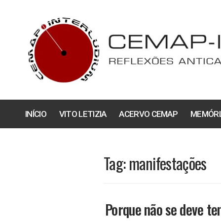
Pular
para
o
conteúdo
INÍCIO
VITO LETIZIA
ACERVO CEMAP
MEMÓRI
Tag:
manifestações
Porque não se deve te