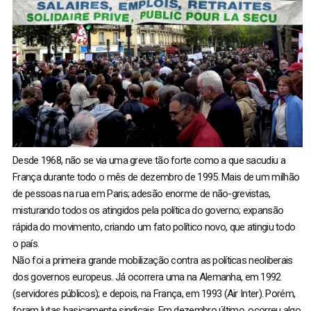
Desde 1968, não se via uma greve tão forte como a que sacudiu a
França durante todo o mês de dezembro de 1995. Mais de um milhão
de pessoas na rua em Paris; adesão enorme de não-grevistas,
misturando todos os atingidos pela política do governo; expansão
rápida do movimento, criando um fato político novo, que atingiu todo
o país.
Não foi a primeira grande mobilização contra as políticas neoliberais
dos governos europeus. Já ocorrera uma na Alemanha, em 1992
(servidores públicos); e depois, na França, em 1993 (Air Inter). Porém,
foram lutas basicamente sindicais. Em dezembro último, ocorreu algo