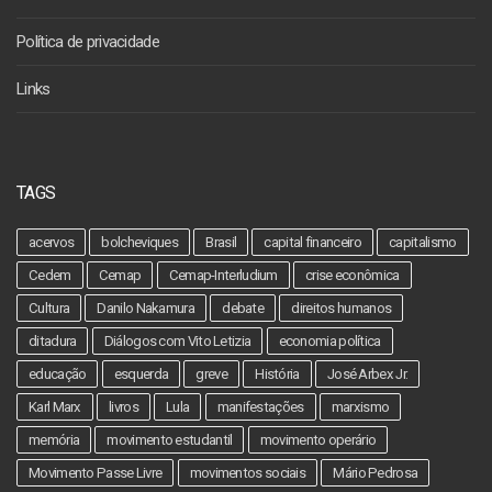
Política de privacidade
Links
TAGS
acervos
bolcheviques
Brasil
capital financeiro
capitalismo
Cedem
Cemap
Cemap-Interludium
crise econômica
Cultura
Danilo Nakamura
debate
direitos humanos
ditadura
Diálogos com Vito Letizia
economia política
educação
esquerda
greve
História
José Arbex Jr.
Karl Marx
livros
Lula
manifestações
marxismo
memória
movimento estudantil
movimento operário
Movimento Passe Livre
movimentos sociais
Mário Pedrosa