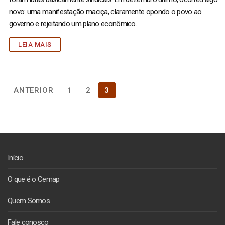
novo: uma manifestação maciça, claramente opondo o povo ao
governo e rejeitando um plano econômico.
LEIA MAIS
Paginação
ANTERIOR
1
2
3
de
posts
Início
O que é o Cemap
Quem Somos
Fale conosco