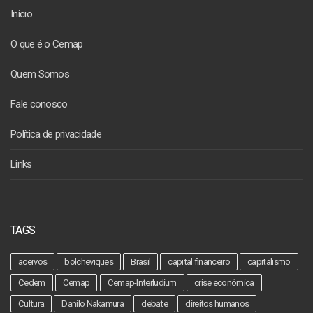
Início
O que é o Cemap
Quem Somos
Fale conosco
Política de privacidade
Links
TAGS
acervos
bolcheviques
Brasil
capital financeiro
capitalismo
Cedem
Cemap
Cemap-Interludium
crise econômica
Cultura
Danilo Nakamura
debate
direitos humanos