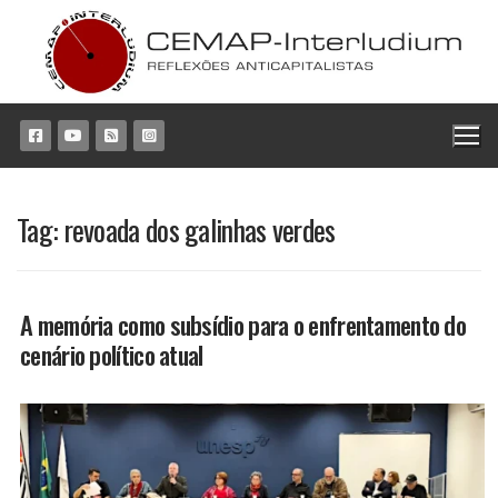
Pular
para
o
conteúdo
Tag:
revoada dos galinhas verdes
A memória como subsídio para o enfrentamento do
cenário político atual