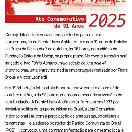
Cemap-Interludium convida todas e todos para o ato de
comemoração da Frente Única Antifascista e dos 91 anos da Batalha
da Praça da Sé, no dia 7 de outubro, às 18 horas, no auditório da
Fundação Editora da Unesp, na própria praça. No evento também será
lançado o livro
Fulvio Abramo, meio século de luta pela 4ª
Internacional
, uma entrevista inédita em português realizada por Pierre
Broué e Victor Leonardi.
Em 1934, a Ação Integralista Brasileira convocou um ato em 7 de
outubro na Praça da Sé para comemorar o segundo aniversário de
sua fundação. A Frente Única Antifascista, formada em 1933 por
iniciativa política do grupo trotskista no Brasil, a Liga Comunista
Internacionalista, com a participação de anarquistas, socialistas e
tenentistas – e a adesão posterior do Partido Comunista do Brasil
(PCB) –, convocou uma contramanifestação para o mesmo local e