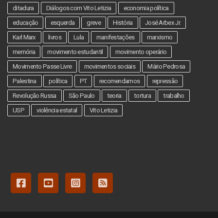
ditadura
Diálogos com Vito Letizia
economia política
educação
esquerda
greve
História
José Arbex Jr.
Karl Marx
livros
Lula
manifestações
marxismo
memória
movimento estudantil
movimento operário
Movimento Passe Livre
movimentos sociais
Mário Pedrosa
Palestina
política
PT
recomendamos
repressão
Revolução Russa
São Paulo
teoria
tortura
trabalho
USP
violência estatal
Vito Letizia