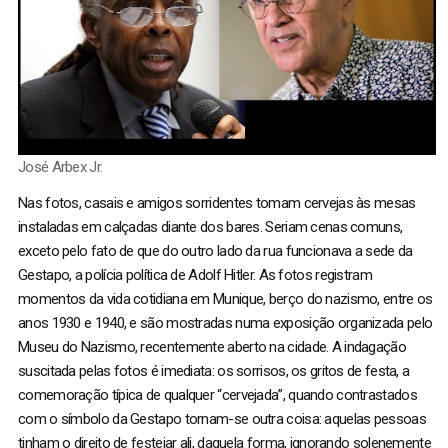
José Arbex Jr.
Nas fotos, casais e amigos sorridentes tomam cervejas às mesas
instaladas em calçadas diante dos bares. Seriam cenas comuns,
exceto pelo fato de que do outro lado da rua funcionava a sede da
Gestapo, a polícia política de Adolf Hitler. As fotos registram
momentos da vida cotidiana em Munique, berço do nazismo, entre os
anos 1930 e 1940, e são mostradas numa exposição organizada pelo
Museu do Nazismo, recentemente aberto na cidade. A indagação
suscitada pelas fotos é imediata: os sorrisos, os gritos de festa, a
comemoração típica de qualquer “cervejada”, quando contrastados
com o símbolo da Gestapo tornam-se outra coisa: aquelas pessoas
tinham o direito de festejar ali, daquela forma, ignorando solenemente