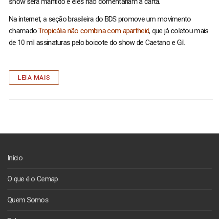
show será mantido e eles não comentariam a carta.
Na internet, a seção brasileira do BDS promove um movimento
chamado
Tropicália não combina com apartheid
, que já coletou mais
de 10 mil assinaturas pelo boicote do show de Caetano e Gil.
LEIA MAIS
Início
O que é o Cemap
Quem Somos