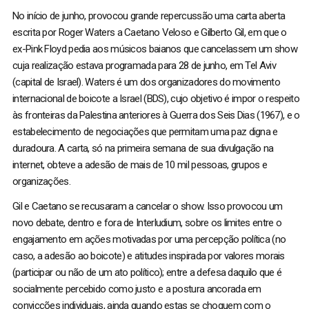
No início de junho, provocou grande repercussão uma carta aberta
escrita por Roger Waters a Caetano Veloso e Gilberto Gil, em que o
ex-Pink Floyd pedia aos músicos baianos que cancelassem um show
cuja realização estava programada para 28 de junho, em Tel Aviv
(capital de Israel). Waters é um dos organizadores do movimento
internacional de boicote a Israel (BDS), cujo objetivo é impor o respeito
às fronteiras da Palestina anteriores à Guerra dos Seis Dias (1967), e o
estabelecimento de negociações que permitam uma paz digna e
duradoura. A carta, só na primeira semana de sua divulgação na
internet, obteve a adesão de mais de 10 mil pessoas, grupos e
organizações.
Gil e Caetano se recusaram a cancelar o show. Isso provocou um
novo debate, dentro e fora de Interludium, sobre os limites entre o
engajamento em ações motivadas por uma percepção política (no
caso, a adesão ao boicote) e atitudes inspirada por valores morais
(participar ou não de um ato político); entre a defesa daquilo que é
socialmente percebido como justo e a postura ancorada em
convicções individuais, ainda quando estas se choquem com o