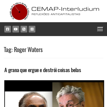
Pular
para
o
conteúdo
Tag:
Roger Waters
A grana que ergue e destrói coisas belas