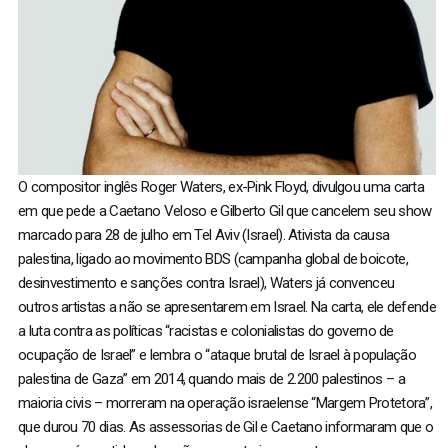
O compositor inglês Roger Waters, ex-Pink Floyd, divulgou uma carta
em que pede a Caetano Veloso e Gilberto Gil que cancelem seu show
marcado para 28 de julho em Tel Aviv (Israel). Ativista da causa
palestina, ligado ao movimento BDS (campanha global de boicote,
desinvestimento e sanções contra Israel), Waters já convenceu
outros artistas a não se apresentarem em Israel. Na carta, ele defende
a luta contra as políticas “racistas e colonialistas do governo de
ocupação de Israel” e lembra o “ataque brutal de Israel à população
palestina de Gaza” em 2014, quando mais de 2.200 palestinos – a
maioria civis – morreram na operação israelense “Margem Protetora”,
que durou 70 dias. As assessorias de Gil e Caetano informaram que o