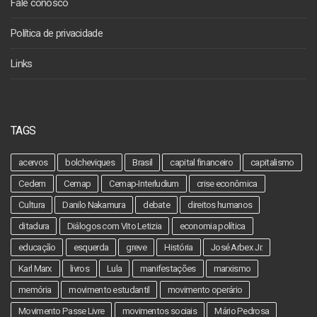
Fale conosco
Política de privacidade
Links
TAGS
acervos
bolcheviques
Brasil
capital financeiro
capitalismo
Cedem
Cemap
Cemap-Interludium
crise econômica
Cultura
Danilo Nakamura
debate
direitos humanos
ditadura
Diálogos com Vito Letizia
economia política
educação
esquerda
greve
História
José Arbex Jr.
Karl Marx
livros
Lula
manifestações
marxismo
memória
movimento estudantil
movimento operário
Movimento Passe Livre
movimentos sociais
Mário Pedrosa