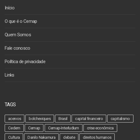
Início
O que é o Cemap
Quem Somos
Fale conosco
Política de privacidade
Links
TAGS
acervos
bolcheviques
Brasil
capital financeiro
capitalismo
Cedem
Cemap
Cemap-Interludium
crise econômica
Cultura
Danilo Nakamura
debate
direitos humanos