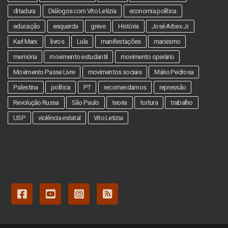
ditadura
Diálogos com Vito Letizia
economia política
educação
esquerda
greve
História
José Arbex Jr.
Karl Marx
livros
Lula
manifestações
marxismo
memória
movimento estudantil
movimento operário
Movimento Passe Livre
movimentos sociais
Mário Pedrosa
Palestina
política
PT
recomendamos
repressão
Revolução Russa
São Paulo
teoria
tortura
trabalho
USP
violência estatal
Vito Letizia