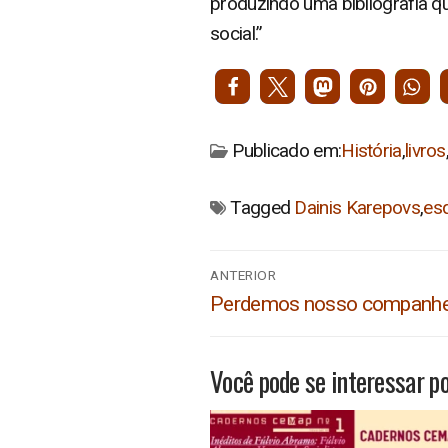
produzindo uma bibliografia q
social.”
Publicado em:
História
,
livros
Tagged
Dainis Karepovs
,
es
Navegação
ANTERIOR
de
Post
Perdemos nosso companhei
anterior:
Post
Você pode se interessar po