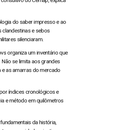
 consultivo do Cemap, explica
eologia do saber impresso e ao
as clandestinas e sebos
itares silenciaram.
vs organiza um inventário que
 Não se limita aos grandes
ura e as amarras do mercado
 por índices cronológicos e
ncia e método em quilômetros
fundamentais da história,