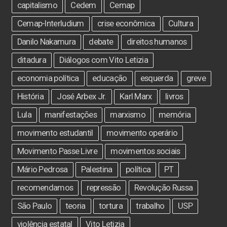
capitalismo
Cedem
Cemap
Cemap-Interludium
crise econômica
Cultura
Danilo Nakamura
debate
direitos humanos
ditadura
Diálogos com Vito Letizia
economia política
educação
esquerda
greve
História
José Arbex Jr.
Karl Marx
livros
Lula
manifestações
marxismo
memória
movimento estudantil
movimento operário
Movimento Passe Livre
movimentos sociais
Mário Pedrosa
Palestina
política
PT
recomendamos
repressão
Revolução Russa
São Paulo
teoria
tortura
trabalho
USP
violência estatal
Vito Letizia