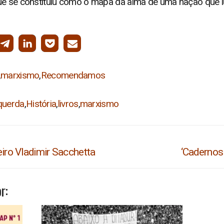
ue se constituiu como o mapa da alma de uma nação que lu
,
marxismo
,
Recomendamos
querda
,
História
,
livros
,
marxismo
Próximo
ro Vladimir Sacchetta
‘Cadernos 
post:
r: