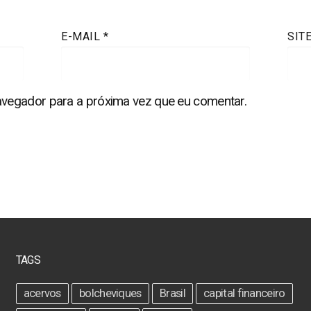
E-MAIL
*
SIT
vegador para a próxima vez que eu comentar.
TAGS
acervos
bolcheviques
Brasil
capital financeiro