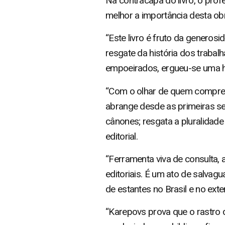
Na contracapa do livro, o pro
melhor a importância desta ob
“Este livro é fruto da generos
resgate da história dos trabal
empoeirados, ergueu-se uma he
“Com o olhar de quem compreen
abrange desde as primeiras se
cânones; resgata a pluralidad
editorial.
“Ferramenta viva de consulta, a
editoriais. É um ato de salvag
de estantes no Brasil e no exter
“Karepovs prova que o rastro d