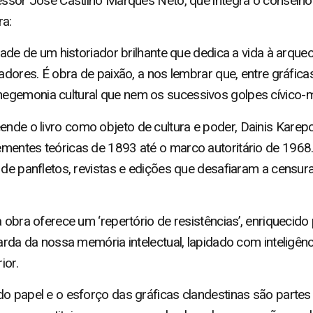
fessor José Castilho Marques Neto, que integra o conselho
ra:
idade de um historiador brilhante que dedica a vida à arqu
hadores. É obra de paixão, a nos lembrar que, entre gráfic
gemonia cultural que nem os sucessivos golpes cívico-mil
de o livro como objeto de cultura e poder, Dainis Karepo
mentes teóricas de 1893 até o marco autoritário de 1968.
e de panfletos, revistas e edições que desafiaram a cens
 obra oferece um ‘repertório de resistências’, enriquecido
uarda da nossa memória intelectual, lapidado com inteligê
ior.
o papel e o esforço das gráficas clandestinas são partes 