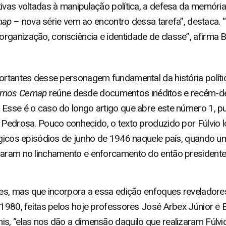
ivas voltadas à manipulação política, a defesa da memória
map
– nova série vem ao encontro dessa tarefa”, destaca. 
ganização, consciência e identidade de classe”, afirma B
ortantes desse personagem fundamental da história polític
rnos Cemap
reúne desde documentos inéditos e recém-d
 Esse é o caso do longo artigo que abre este número 1, p
 Pedrosa. Pouco conhecido, o texto produzido por Fúlvio lo
ágicos episódios de junho de 1946 naquele país, quando u
naram no linchamento e enforcamento do então presidente G
ntes, mas que incorpora a essa edição enfoques revelado
s 1980, feitas pelos hoje professores José Arbex Júnior e
is, “elas nos dão a dimensão daquilo que realizaram Fúlv