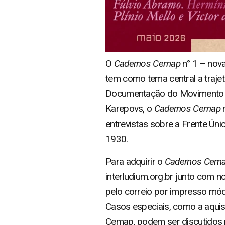
O
Cadernos Cemap
n° 1 – nova
tem como tema central a trajetó
Documentação do Movimento Op
Karepovs, o
Cadernos Cemap
n
entrevistas sobre a Frente Únic
1930.
Para adquirir o
Cadernos Cem
interludium.org.br junto com 
pelo correio por impresso mód
Casos especiais, como a aquis
Cemap, podem ser discutidos 