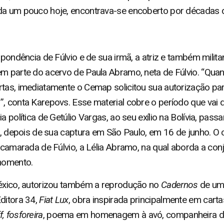
da um pouco hoje, encontrava-se encoberto por décadas de
spondência de Fúlvio e de sua irmã, a atriz e também milit
em parte do acervo de Paula Abramo, neta de Fúlvio. “Qu
rtas, imediatamente o Cemap solicitou sua autorização par
, conta Karepovs. Esse material cobre o período que vai d
ia política de Getúlio Vargas, ao seu exílio na Bolívia, pa
ia, depois de sua captura em São Paulo, em 16 de junho. 
, camarada de Fúlvio, a Lélia Abramo, na qual aborda a con
 momento.
México, autorizou também a reprodução no
Caderno
s
de uma
ditora 34,
Fiat Lux
, obra inspirada principalmente em cart
, fosforeira
, poema em homenagem à avó, companheira de