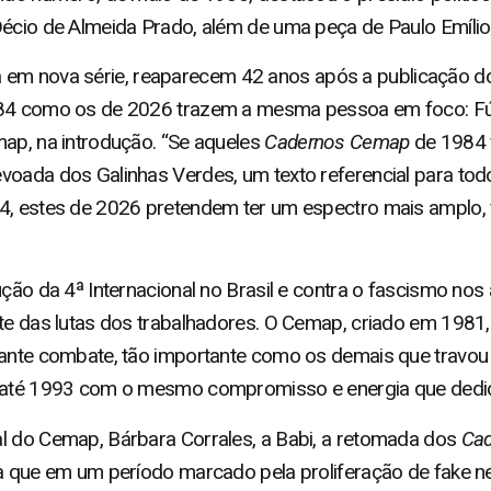
Décio de Almeida Prado, além de uma peça de Paulo Emílio
a em nova série, reaparecem 42 anos após a publicação d
984 como os de 2026 trazem a mesma pessoa em foco: Fúl
map, na introdução. “Se aqueles
Cadernos Cemap
de 1984 
voada dos Galinhas Verdes, um texto referencial para to
4, estes de 2026 pretendem ter um espectro mais amplo, 
ução da 4ª Internacional no Brasil e contra o fascismo no
te das lutas dos trabalhadores. O Cemap, criado em 1981, 
tante combate, tão importante como os demais que travou a
o até 1993 com o mesmo compromisso e energia que dedico
l do Cemap, Bárbara Corrales, a Babi, a retomada dos
Ca
ca que em um período marcado pela proliferação de fake n