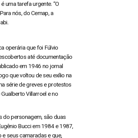
 é uma tarefa urgente. “O
“Para nós, do Cemap, a
abi.
a operária que foi Fúlvio
escobertos até documentação
ublicado em 1946 no jornal
go que voltou de seu exílio na
ma série de greves e protestos
ualberto Villarroel e no
res do personagem, são duas
 Eugênio Bucci em 1984 e 1987,
io e seus camaradas e que,