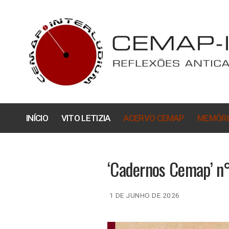
Pular
para
o
conteúdo
INÍCIO
VITO LETIZIA
ACERVO CEMAP
MEMÓRI
‘Cadernos Cemap’ n° 
1 DE JUNHO DE 2026