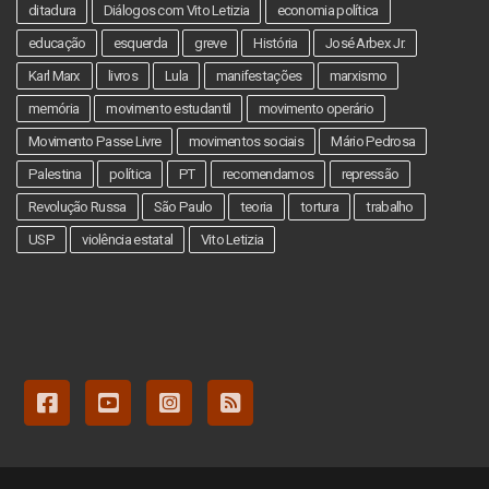
ditadura
Diálogos com Vito Letizia
economia política
educação
esquerda
greve
História
José Arbex Jr.
Karl Marx
livros
Lula
manifestações
marxismo
memória
movimento estudantil
movimento operário
Movimento Passe Livre
movimentos sociais
Mário Pedrosa
Palestina
política
PT
recomendamos
repressão
Revolução Russa
São Paulo
teoria
tortura
trabalho
USP
violência estatal
Vito Letizia