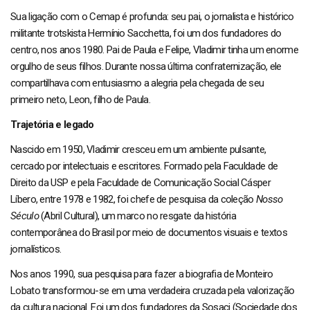
Sua ligação com o Cemap é profunda: seu pai, o jornalista e histórico
militante trotskista Hermínio Sacchetta, foi um dos fundadores do
centro, nos anos 1980. Pai de Paula e Felipe, Vladimir tinha um enorme
orgulho de seus filhos. Durante nossa última confraternização, ele
compartilhava com entusiasmo a alegria pela chegada de seu
primeiro neto, Leon, filho de Paula.
Trajetória e legado
Nascido em 1950, Vladimir cresceu em um ambiente pulsante,
cercado por intelectuais e escritores. Formado pela Faculdade de
Direito da USP e pela Faculdade de Comunicação Social Cásper
Líbero, entre 1978 e 1982, foi chefe de pesquisa da coleção
Nosso
Século
(Abril Cultural), um marco no resgate da história
contemporânea do Brasil por meio de documentos visuais e textos
jornalísticos.
Nos anos 1990, sua pesquisa para fazer a biografia de Monteiro
Lobato transformou-se em uma verdadeira cruzada pela valorização
da cultura nacional. Foi um dos fundadores da Sosaci (Sociedade dos