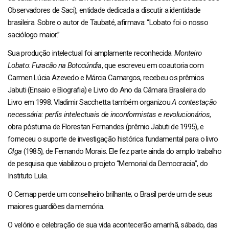
Observadores de Saci), entidade dedicada a discutir a identidade
brasileira. Sobre o autor de Taubaté, afirmava: “Lobato foi o nosso
saciólogo maior.”
Sua produção intelectual foi amplamente reconhecida.
Monteiro
Lobato: Furacão na Botocúndia
, que escreveu em coautoria com
Carmen Lúcia Azevedo e Márcia Camargos, recebeu os prêmios
Jabuti (Ensaio e Biografia) e Livro do Ano da Câmara Brasileira do
Livro em 1998. Vladimir Sacchetta também organizou
A contestação
necessária: perfis intelectuais de inconformistas e revolucionários
,
obra póstuma de Florestan Fernandes (prêmio Jabuti de 1995), e
forneceu o suporte de investigação histórica fundamental para o livro
Olga
(1985), de Fernando Morais. Ele fez parte ainda do amplo trabalho
de pesquisa que viabilizou o projeto “Memorial da Democracia”, do
Instituto Lula.
O Cemap perde um conselheiro brilhante; o Brasil perde um de seus
maiores guardiões da memória.
O velório e celebração de sua vida acontecerão amanhã, sábado, das