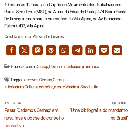
10 horas às 12 horas, no Galpão do Movimento dos Trabalhadores
Rurais Sem Terra (MST), na Alameda Eduardo Prado, 474, Barra Funda.
De lá seguiremos para o crematório da Vila Alpina, na Av. Francisco
Falconi, 437, Vila Alpina.
Crédito da foto: Alexandre Linares.
Publicado em:
Cemap
,
Cemap-Interludium
,
memória
Tagged
acervos
,
Cemap
,
Cemap-
Interludium
,
Cultura
,
memória
,
morte
,
Vladimir Sacchetta
Navegação
ANTERIOR
PRÓXIMO
de
Post
Próximo
Festa: ‘Cadernos Cemap’ em
‘Uma bibliografia do marxismo
Post
anterior:
post:
nova fase e posse do conselho
no Brasil’
consultivo