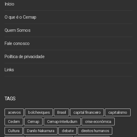
Início
O que é o Cemap
Quem Somos
Fale conosco
Política de privacidade
Links
TAGS
acervos
bolcheviques
Brasil
capital financeiro
capitalismo
Cedem
Cemap
Cemap-Interludium
crise econômica
Cultura
Danilo Nakamura
debate
direitos humanos