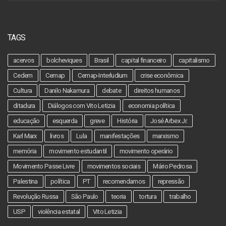
TAGS
acervos
bolcheviques
Brasil
capital financeiro
capitalismo
Cedem
Cemap
Cemap-Interludium
crise econômica
Cultura
Danilo Nakamura
debate
direitos humanos
ditadura
Diálogos com Vito Letizia
economia política
educação
esquerda
greve
História
José Arbex Jr.
Karl Marx
livros
Lula
manifestações
marxismo
memória
movimento estudantil
movimento operário
Movimento Passe Livre
movimentos sociais
Mário Pedrosa
Palestina
política
PT
recomendamos
repressão
Revolução Russa
São Paulo
teoria
tortura
trabalho
USP
violência estatal
Vito Letizia