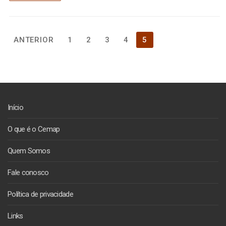
Paginação
ANTERIOR
1
2
3
4
5
de
posts
Início
O que é o Cemap
Quem Somos
Fale conosco
Política de privacidade
Links