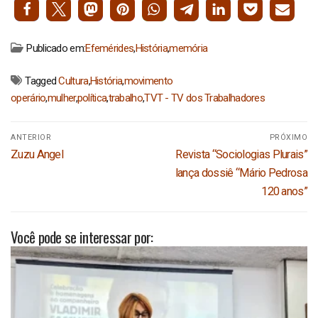
Publicado em:
Efemérides
,
História
,
memória
Tagged
Cultura
,
História
,
movimento
operário
,
mulher
,
política
,
trabalho
,
TVT - TV dos Trabalhadores
Navegação
ANTERIOR
PRÓXIMO
de
Post
Próximo
Zuzu Angel
Revista “Sociologias Plurais”
Post
anterior:
post:
lança dossiê “Mário Pedrosa
120 anos”
Você pode se interessar por: