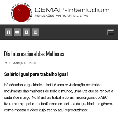
Pular
para
o
conteúdo
Dia Internacional das Mulheres
9 DE MARÇO DE 2020
Salário igual para trabalho igual
Há décadas, a igualdade salarial é uma reivindicação central do
movimento das mulheres de todo o mundo, uma luta que se renova a
cada 8 de março. No Brasil, as trabalhadoras metalúrgicas do ABC
tiveram um papel importantíssimo em defesa da igualdade de gênero,
como mostra o vídeo cujo trecho aqui reproduzimos: