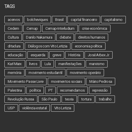
TAGS
acervos
bolcheviques
Brasil
capital financeiro
capitalismo
Cedem
Cemap
Cemap-Interludium
crise econômica
Cultura
Danilo Nakamura
debate
direitos humanos
ditadura
Diálogos com Vito Letizia
economia política
educação
esquerda
greve
História
José Arbex Jr.
Karl Marx
livros
Lula
manifestações
marxismo
memória
movimento estudantil
movimento operário
Movimento Passe Livre
movimentos sociais
Mário Pedrosa
Palestina
política
PT
recomendamos
repressão
Revolução Russa
São Paulo
teoria
tortura
trabalho
USP
violência estatal
Vito Letizia