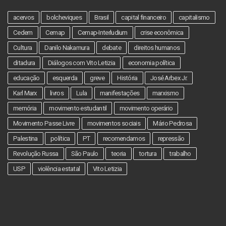
acervos
bolcheviques
Brasil
capital financeiro
capitalismo
Cedem
Cemap
Cemap-Interludium
crise econômica
Cultura
Danilo Nakamura
debate
direitos humanos
ditadura
Diálogos com Vito Letizia
economia política
educação
esquerda
greve
História
José Arbex Jr.
Karl Marx
livros
Lula
manifestações
marxismo
memória
movimento estudantil
movimento operário
Movimento Passe Livre
movimentos sociais
Mário Pedrosa
Palestina
política
PT
recomendamos
repressão
Revolução Russa
São Paulo
teoria
tortura
trabalho
USP
violência estatal
Vito Letizia