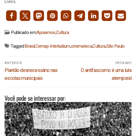
Livres.
Publicado em:
Apoiamos
,
Cultura
Tagged
Brasil
,
Cemap-Interludium
,
cinemateca
,
Cultura
,
São Paulo
Navegação
ANTERIOR
PRÓXIMO
de
Post
Próximo
Plantão desnecessário nas
O antifascismo é uma luta
Post
anterior:
post:
escolas municipais
atemporal
Você pode se interessar por: