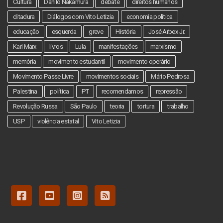
Cultura
Danilo Nakamura
debate
direitos humanos
ditadura
Diálogos com Vito Letizia
economia política
educação
esquerda
greve
História
José Arbex Jr.
Karl Marx
livros
Lula
manifestações
marxismo
memória
movimento estudantil
movimento operário
Movimento Passe Livre
movimentos sociais
Mário Pedrosa
Palestina
política
PT
recomendamos
repressão
Revolução Russa
São Paulo
teoria
tortura
trabalho
USP
violência estatal
Vito Letizia