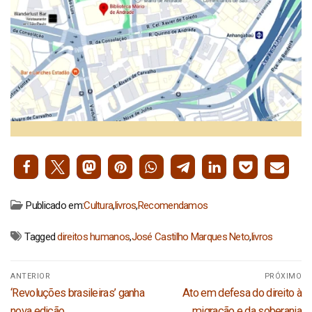
Publicado em:
Cultura
,
livros
,
Recomendamos
Tagged
direitos humanos
,
José Castilho Marques Neto
,
livros
Navegação
ANTERIOR
PRÓXIMO
de
Post
Próximo
‘Revoluções brasileiras’ ganha
Ato em defesa do direito à
Post
anterior:
post:
nova edição
migração e da soberania