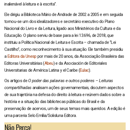
inalienável à leitura e à escrita”.
Ele dirigiu a Biblioteca Mário de Andrade de 2002 a 2005 e em seguida
tornou-se um dos idealizadores e secretário executivo do Plano
Nacional do Livro e da Leitura, ligado aos Ministérios da Cultura e da
Educação. O plano serviu de base para a lei 13.696, de 2018, que
instituiu a Política Nacional de Leitura e Escrita – chamada de “Lei
Castilho”, como reconhecimento à sua atuação. Ele também presidiu
a
Editora da Unesp
por mais de 20 anos, da Associação Brasileira das
Editoras Universitárias (
Abeu
) e da Asociación de Editoriales
Universitarias de América Latina y el Caribe (
Eulac
).
Os artigos de
O poder das palavras e outros poderes – Leituras
compartilhadas
analisam ações governamentais, discutem aspectos
de sua trajetória na defesa do direito à leitura e reúnem dados sobre a
história e a situação das bibliotecas públicas do Brasil e da
preservação de acervos, um de seus temas mais queridos. A edição é
uma parceria Selo Emília/Solisluna Editora.
Não Perca!