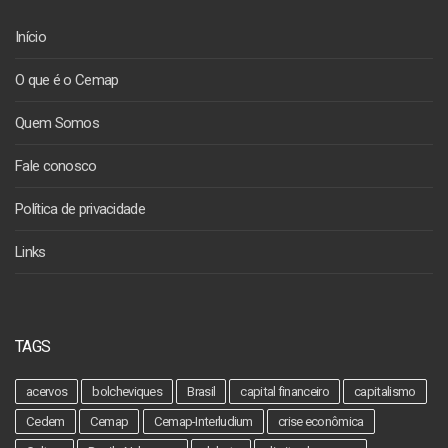
Início
O que é o Cemap
Quem Somos
Fale conosco
Política de privacidade
Links
TAGS
acervos
bolcheviques
Brasil
capital financeiro
capitalismo
Cedem
Cemap
Cemap-Interludium
crise econômica