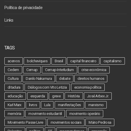
Política de privacidade
Links
TAGS
acervos
bolcheviques
Brasil
capital financeiro
capitalismo
Cedem
Cemap
Cemap-Interludium
crise econômica
Cultura
Danilo Nakamura
debate
direitos humanos
ditadura
Diálogos com Vito Letizia
economia política
educação
esquerda
greve
História
José Arbex Jr.
Karl Marx
livros
Lula
manifestações
marxismo
memória
movimento estudantil
movimento operário
Movimento Passe Livre
movimentos sociais
Mário Pedrosa