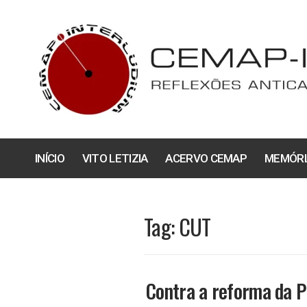
Pular
para
o
conteúdo
INÍCIO
VITO LETIZIA
ACERVO CEMAP
MEMÓRI
Tag:
CUT
Contra a reforma da P