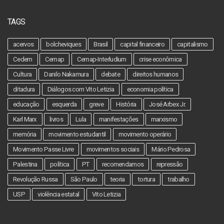
TAGS
acervos
bolcheviques
Brasil
capital financeiro
capitalismo
Cedem
Cemap
Cemap-Interludium
crise econômica
Cultura
Danilo Nakamura
debate
direitos humanos
ditadura
Diálogos com Vito Letizia
economia política
educação
esquerda
greve
História
José Arbex Jr.
Karl Marx
livros
Lula
manifestações
marxismo
memória
movimento estudantil
movimento operário
Movimento Passe Livre
movimentos sociais
Mário Pedrosa
Palestina
política
PT
recomendamos
repressão
Revolução Russa
São Paulo
teoria
tortura
trabalho
USP
violência estatal
Vito Letizia