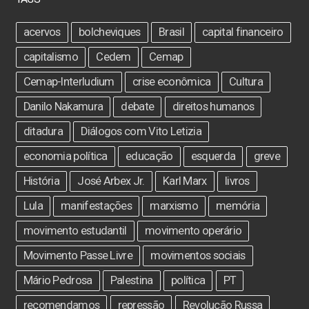
acervos
bolcheviques
Brasil
capital financeiro
capitalismo
Cedem
Cemap
Cemap-Interludium
crise econômica
Cultura
Danilo Nakamura
debate
direitos humanos
ditadura
Diálogos com Vito Letizia
economia política
educação
esquerda
greve
História
José Arbex Jr.
Karl Marx
livros
Lula
manifestações
marxismo
memória
movimento estudantil
movimento operário
Movimento Passe Livre
movimentos sociais
Mário Pedrosa
Palestina
política
PT
recomendamos
repressão
Revolução Russa