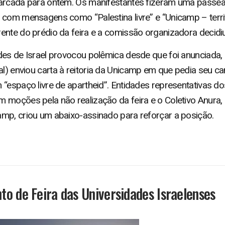
arcada para ontem. Os manifestantes fizeram uma passeata
 com mensagens como “Palestina livre” e “Unicamp – territó
ente do prédio da feira e a comissão organizadora decidi
des de Israel provocou polêmica desde que foi anunciada
l) enviou carta à reitoria da Unicamp em que pedia seu c
 “espaço livre de apartheid”. Entidades representativas d
 moções pela não realização da feira e o Coletivo Anura,
mp, criou um abaixo-assinado para reforçar a posição.
to de Feira das Universidades Israelenses