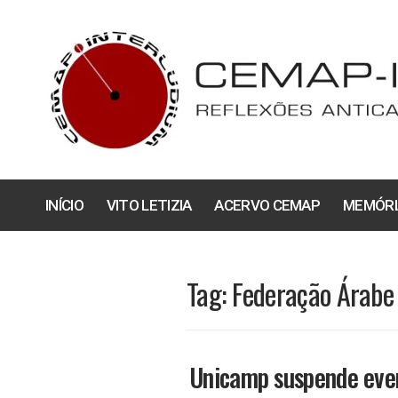
Pular
para
o
conteúdo
INÍCIO
VITO LETIZIA
ACERVO CEMAP
MEMÓRI
Tag:
Federação Árabe 
Unicamp suspende even