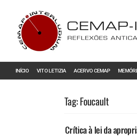
Pular
para
o
conteúdo
INÍCIO
VITO LETIZIA
ACERVO CEMAP
MEMÓRI
Tag:
Foucault
Crítica à lei da apropr