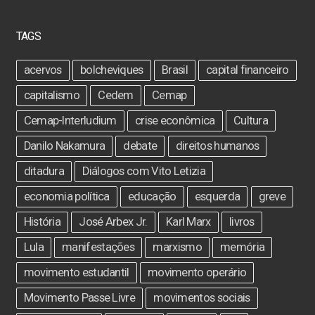
TAGS
acervos
bolcheviques
Brasil
capital financeiro
capitalismo
Cedem
Cemap
Cemap-Interludium
crise econômica
Cultura
Danilo Nakamura
debate
direitos humanos
ditadura
Diálogos com Vito Letizia
economia política
educação
esquerda
greve
História
José Arbex Jr.
Karl Marx
livros
Lula
manifestações
marxismo
memória
movimento estudantil
movimento operário
Movimento Passe Livre
movimentos sociais