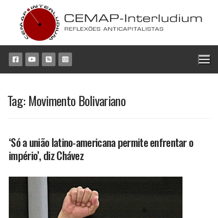
Pular
para
o
conteúdo
Tag:
Movimento Bolivariano
‘Só a união latino-americana permite enfrentar o
império’, diz Chávez