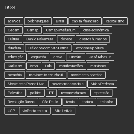
TAGS
acervos
bolcheviques
Brasil
capital financeiro
capitalismo
Cedem
Cemap
Cemap-Interludium
crise econômica
Cultura
Danilo Nakamura
debate
direitos humanos
ditadura
Diálogos com Vito Letizia
economia política
educação
esquerda
greve
História
José Arbex Jr.
Karl Marx
livros
Lula
manifestações
marxismo
memória
movimento estudantil
movimento operário
Movimento Passe Livre
movimentos sociais
Mário Pedrosa
Palestina
política
PT
recomendamos
repressão
Revolução Russa
São Paulo
teoria
tortura
trabalho
USP
violência estatal
Vito Letizia