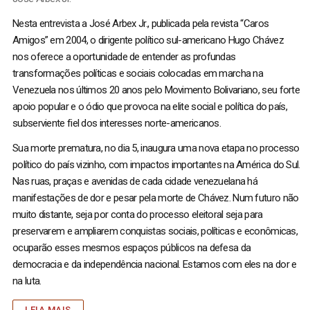
Nesta entrevista a José Arbex Jr., publicada pela revista “Caros
Amigos” em 2004, o dirigente político sul-americano Hugo Chávez
nos oferece a oportunidade de entender as profundas
transformações políticas e sociais colocadas em marcha na
Venezuela nos últimos 20 anos pelo Movimento Bolivariano, seu forte
apoio popular e o ódio que provoca na elite social e política do país,
subserviente fiel dos interesses norte-americanos.
Sua morte prematura, no dia 5, inaugura uma nova etapa no processo
político do país vizinho, com impactos importantes na América do Sul.
Nas ruas, praças e avenidas de cada cidade venezuelana há
manifestações de dor e pesar pela morte de Chávez. Num futuro não
muito distante, seja por conta do processo eleitoral seja para
preservarem e ampliarem conquistas sociais, políticas e econômicas,
ocuparão esses mesmos espaços públicos na defesa da
democracia e da independência nacional. Estamos com eles na dor e
na luta.
LEIA MAIS