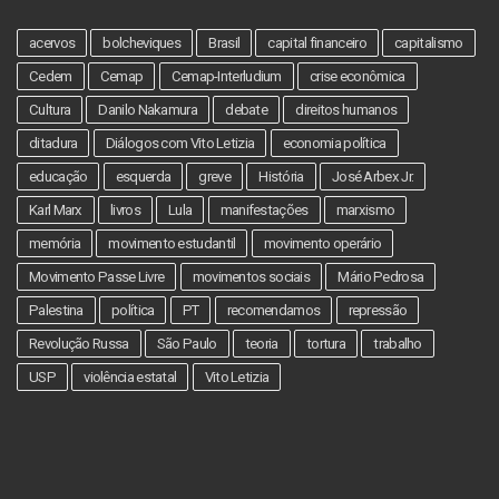
acervos
bolcheviques
Brasil
capital financeiro
capitalismo
Cedem
Cemap
Cemap-Interludium
crise econômica
Cultura
Danilo Nakamura
debate
direitos humanos
ditadura
Diálogos com Vito Letizia
economia política
educação
esquerda
greve
História
José Arbex Jr.
Karl Marx
livros
Lula
manifestações
marxismo
memória
movimento estudantil
movimento operário
Movimento Passe Livre
movimentos sociais
Mário Pedrosa
Palestina
política
PT
recomendamos
repressão
Revolução Russa
São Paulo
teoria
tortura
trabalho
USP
violência estatal
Vito Letizia