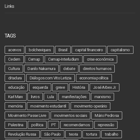
Links
TAGS
acervos
bolcheviques
Brasil
capital financeiro
capitalismo
Cedem
Cemap
Cemap-Interludium
crise econômica
Cultura
Danilo Nakamura
debate
direitos humanos
ditadura
Diálogos com Vito Letizia
economia política
educação
esquerda
greve
História
José Arbex Jr.
Karl Marx
livros
Lula
manifestações
marxismo
memória
movimento estudantil
movimento operário
Movimento Passe Livre
movimentos sociais
Mário Pedrosa
Palestina
política
PT
recomendamos
repressão
Revolução Russa
São Paulo
teoria
tortura
trabalho