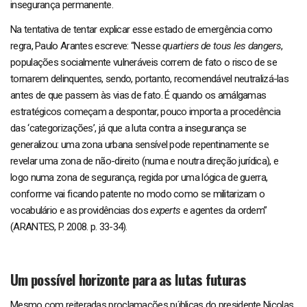
insegurança permanente.
Na tentativa de tentar explicar esse estado de emergência como
regra, Paulo Arantes escreve: “Nesse
quartiers de tous les dangers
,
populações socialmente vulneráveis correm de fato o risco de se
tornarem delinquentes, sendo, portanto, recomendável neutralizá-las
antes de que passem às vias de fato. É quando os amálgamas
estratégicos começam a despontar, pouco importa a procedência
das ‘categorizações’, já que a luta contra a insegurança se
generalizou: uma zona urbana sensível pode repentinamente se
revelar uma zona de não-direito (numa e noutra direção jurídica), e
logo numa zona de segurança, regida por uma lógica de guerra,
conforme vai ficando patente no modo como se militarizam o
vocabulário e as providências dos
experts
e agentes da ordem”
(ARANTES, P. 2008. p. 33-34).
Um possível horizonte para as lutas futuras
Mesmo com reiteradas proclamações públicas do presidente Nicolas