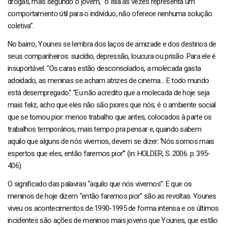
drogas, mas segundo o jovem, “o Islã às vezes representa um
comportamento útil para o indivíduo, não oferece nenhuma solução
coletiva”.
No bairro, Younes se lembra dos laços de amizade e dos destinos de
seus companheiros: suicídio, depressão, loucura ou prisão. Para ele é
insuportável: “Os caras estão desconsolados, a molecada gasta
adoidado, as meninas se acham atrizes de cinema… E todo mundo
está desempregado.” “Eu não acredito que a molecada de hoje seja
mais feliz, acho que eles não são piores que nós; é o ambiente social
que se tornou pior: menos trabalho que antes, colocados à parte os
trabalhos temporários, mais tempo pra pensar e, quando sabem
aquilo que alguns de nós vivemos, devem se dizer: ‘Nós somos mais
espertos que eles, então faremos pior’” (in: HOLDER, S. 2006. p. 395-
406).
O significado das palavras “aquilo que nós vivemos”. E que os
meninos de hoje dizem “então faremos pior” são as revoltas. Younes
viveu os acontecimentos de 1990-1995 de forma intensa e os últimos
incidentes são ações de meninos mais jovens que Younes, que estão