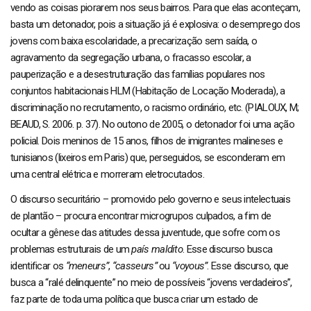
vendo as coisas piorarem nos seus bairros. Para que elas aconteçam,
basta um detonador, pois a situação já é explosiva: o desemprego dos
jovens com baixa escolaridade, a precarização sem saída, o
agravamento da segregação urbana, o fracasso escolar, a
pauperização e a desestruturação das famílias populares nos
conjuntos habitacionais HLM (Habitação de Locação Moderada), a
discriminação no recrutamento, o racismo ordinário, etc. (PIALOUX, M;
BEAUD, S. 2006. p. 37). No outono de 2005, o detonador foi uma ação
policial. Dois meninos de 15 anos, filhos de imigrantes malineses e
tunisianos (lixeiros em Paris) que, perseguidos, se esconderam em
uma central elétrica e morreram eletrocutados.
O discurso securitário – promovido pelo governo e seus intelectuais
de plantão – procura encontrar microgrupos culpados, a fim de
ocultar a gênese das atitudes dessa juventude, que sofre com os
problemas estruturais de um
país maldito
. Esse discurso busca
identificar os
“meneurs”
,
“casseurs”
ou
“voyous”
. Esse discurso, que
busca a “ralé delinquente” no meio de possíveis “jovens verdadeiros”,
faz parte de toda uma política que busca criar um estado de