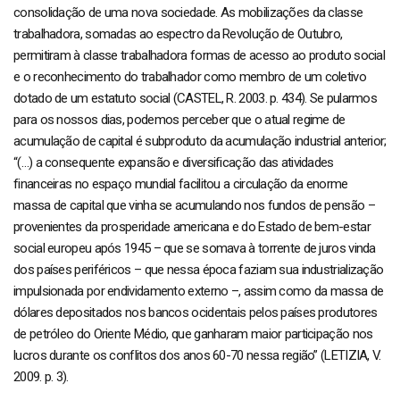
consolidação de uma nova sociedade. As mobilizações da classe
trabalhadora, somadas ao espectro da Revolução de Outubro,
permitiram à classe trabalhadora formas de acesso ao produto social
e o reconhecimento do trabalhador como membro de um coletivo
dotado de um estatuto social (CASTEL, R. 2003. p. 434). Se pularmos
para os nossos dias, podemos perceber que o atual regime de
acumulação de capital é subproduto da acumulação industrial anterior;
“(…) a consequente expansão e diversificação das atividades
financeiras no espaço mundial facilitou a circulação da enorme
massa de capital que vinha se acumulando nos fundos de pensão –
provenientes da prosperidade americana e do Estado de bem-estar
social europeu após 1945 – que se somava à torrente de juros vinda
dos países periféricos – que nessa época faziam sua industrialização
impulsionada por endividamento externo –, assim como da massa de
dólares depositados nos bancos ocidentais pelos países produtores
de petróleo do Oriente Médio, que ganharam maior participação nos
lucros durante os conflitos dos anos 60-70 nessa região” (LETIZIA, V.
2009. p. 3).