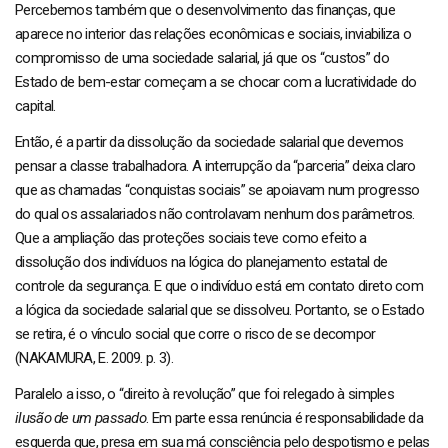
Percebemos também que o desenvolvimento das finanças, que
aparece no interior das relações econômicas e sociais, inviabiliza o
compromisso de uma sociedade salarial, já que os “custos” do
Estado de bem-estar começam a se chocar com a lucratividade do
capital.
Então, é a partir da dissolução da sociedade salarial que devemos
pensar a classe trabalhadora. A interrupção da “parceria” deixa claro
que as chamadas “conquistas sociais” se apoiavam num progresso
do qual os assalariados não controlavam nenhum dos parâmetros.
Que a ampliação das proteções sociais teve como efeito a
dissolução dos indivíduos na lógica do planejamento estatal de
controle da segurança. E que o indivíduo está em contato direto com
a lógica da sociedade salarial que se dissolveu. Portanto, se o Estado
se retira, é o vínculo social que corre o risco de se decompor
(NAKAMURA, E. 2009. p. 3).
Paralelo a isso, o “direito à revolução” que foi relegado à simples
ilusão de um passado
. Em parte essa renúncia é responsabilidade da
esquerda que, presa em sua má consciência pelo despotismo e pelas