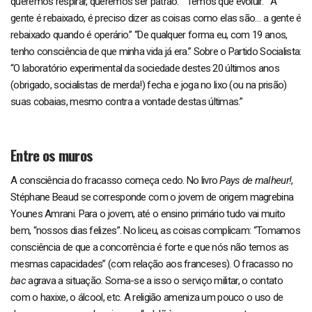
queremos respirar, queremos ser patrão.” “Temos que evoluir.” “A
gente é rebaixado, é preciso dizer as coisas como elas são… a gente é
rebaixado quando é operário.” “De qualquer forma eu, com 19 anos,
tenho consciência de que minha vida já era.” Sobre o Partido Socialista:
“O laboratório experimental da sociedade destes 20 últimos anos
(obrigado, socialistas de merda!) fecha e joga no lixo (ou na prisão)
suas cobaias, mesmo contra a vontade destas últimas.”
Entre os muros
A consciência do fracasso começa cedo. No livro
Pays de malheur!
,
Stéphane Beaud se corresponde com o jovem de origem magrebina
Younes Amrani. Para o jovem, até o ensino primário tudo vai muito
bem, “nossos dias felizes”. No liceu, as coisas complicam: “Tomamos
consciência de que a concorrência é forte e que nós não temos as
mesmas capacidades” (com relação aos franceses). O fracasso no
bac
agrava a situação. Soma-se a isso o serviço militar, o contato
com o haxixe, o álcool, etc. A religião ameniza um pouco o uso de