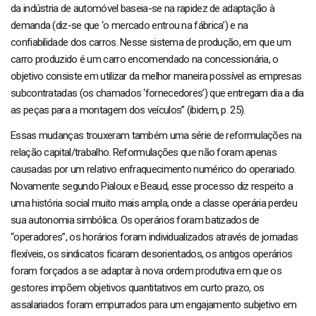
da indústria de automóvel baseia-se na rapidez de adaptação à
demanda (diz-se que ‘o mercado entrou na fábrica’) e na
confiabilidade dos carros. Nesse sistema de produção, em que um
carro produzido é um carro encomendado na concessionária, o
objetivo consiste em utilizar da melhor maneira possível as empresas
subcontratadas (os chamados ‘fornecedores’) que entregam dia a dia
as peças para a montagem dos veículos” (ibidem, p. 25).
Essas mudanças trouxeram também uma série de reformulações na
relação capital/trabalho. Reformulações que não foram apenas
causadas por um relativo enfraquecimento numérico do operariado.
Novamente segundo Pialoux e Beaud, esse processo diz respeito a
uma história social muito mais ampla, onde a classe operária perdeu
sua autonomia simbólica. Os operários foram batizados de
“operadores”, os horários foram individualizados através de jornadas
flexíveis, os sindicatos ficaram desorientados, os antigos operários
foram forçados a se adaptar à nova ordem produtiva em que os
gestores impõem objetivos quantitativos em curto prazo, os
assalariados foram empurrados para um engajamento subjetivo em