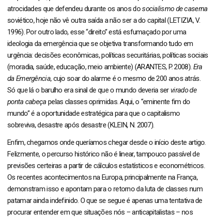
atrocidades que defendeu durante os anos do
socialismo de caserna
soviético, hoje não vê outra saída a não ser a do capital (LETIZIA, V.
1996). Por outro lado, esse “direito” está esfumaçado por uma
ideologia da emergência que se objetiva transformando tudo em
urgência: decisões econômicas, políticas securitárias, políticas sociais
(moradia, saúde, educação, meio ambiente) (ARANTES, P. 2008).
Era
da Emergência
, cujo soar do alarme é o mesmo de 200 anos atrás.
Só que lá o barulho era sinal de que o mundo deveria ser
virado de
ponta cabeça
pelas classes oprimidas. Aqui, o “eminente fim do
mundo” é a oportunidade estratégica para que o capitalismo
sobreviva, desastre após desastre (KLEIN, N. 2007).
Enfim, chegamos onde queríamos chegar desde o início deste artigo.
Felizmente, o percurso histórico não é linear, tampouco passível de
previsões certeiras a partir de cálculos estatísticos e econométricos.
Os recentes acontecimentos na Europa, principalmente na França,
demonstram isso e apontam para o retorno da luta de classes num
patamar ainda indefinido. O que se segue é apenas uma tentativa de
procurar entender em que situações nós – anticapitalistas – nos