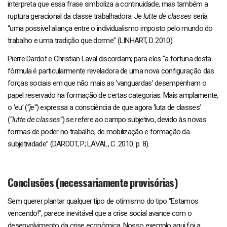
interpreta que essa frase simboliza a continuidade, mas também a
ruptura geracional da classe trabalhadora.
Je lutte de classes
seria
“uma possível aliança entre o individualismo imposto pelo mundo do
trabalho e uma tradição que dorme” (LINHART, D. 2010).
Pierre Dardot e Christian Laval discordam; para eles “a fortuna desta
fórmula é particularmente reveladora de uma nova configuração das
forças sociais em que não mais as ‘vanguardas’ desempenham o
papel reservado na formação de certas categorias. Mais amplamente,
o ‘eu’ (
“je”
) expressa a consciência de que agora ‘luta de classes’
(
“lutte de classes”
) se refere ao campo subjetivo, devido às novas
formas de poder no trabalho, de mobilização e formação da
subjetividade” (DARDOT, P; LAVAL, C. 2010. p. 8).
Conclusões (necessariamente provisórias)
Sem querer plantar qualquer tipo de otimismo do tipo “Estamos
vencendo!”, parece inevitável que a crise social avance com o
desenvolvimento da crise econômica. Nosso exemplo aqui foi a