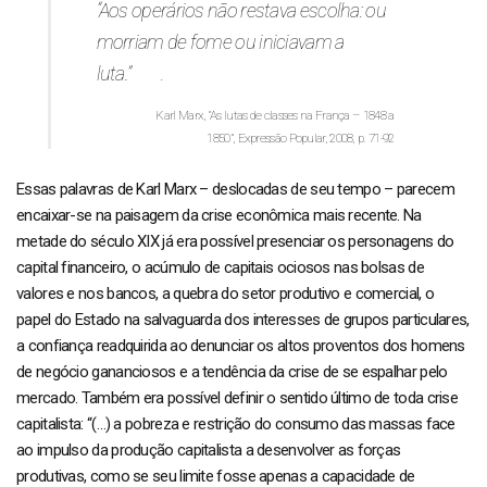
“Aos operários não restava escolha: ou
morriam de fome ou iniciavam a
luta.”
.
Karl Marx, “As lutas de classes na França – 1848 a
1850”, Expressão Popular, 2008, p. 71-92
Essas palavras de Karl Marx – deslocadas de seu tempo – parecem
encaixar-se na paisagem da crise econômica mais recente. Na
metade do século XIX já era possível presenciar os personagens do
capital financeiro, o acúmulo de capitais ociosos nas bolsas de
valores e nos bancos, a quebra do setor produtivo e comercial, o
papel do Estado na salvaguarda dos interesses de grupos particulares,
a confiança readquirida ao denunciar os altos proventos dos homens
de negócio gananciosos e a tendência da crise de se espalhar pelo
mercado. Também era possível definir o sentido último de toda crise
capitalista: “(…) a pobreza e restrição do consumo das massas face
ao impulso da produção capitalista a desenvolver as forças
produtivas, como se seu limite fosse apenas a capacidade de