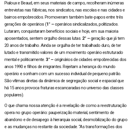
Pialoux e Beaud, em seus materiais de campo, recolheram inúmeras
entrevistas nas fábricas, nos sindicatos, nas escolas e nas cidades e
bairros empobrecidos. Promoveram também bate-papos entre três
gerações de operários (
1° –
operários sindicalizados, politizados.
Lutaram, conquistaram benefícios sociais e hoje, em sua maioria
aposentados, sentem orgulho dessas lutas.
2° –
geração que já tem
20 anos de trabalho. Ainda se orgulha de ter trabalhado duro, de ter
lutado e transmitido valores de um movimento operário estruturado
mental e politicamente.
3° –
originários de cidades empobrecidas dos
anos 1990 e filhos de imigrantes. Rejeitam a herança do mundo
operário e sonham com um sucesso individual de pequeno patrão.
São vítimas diretas da dinâmica de segregação social e espacial que
há 15 anos provoca fraturas escancaradas no universo das classes
populares).
O que chama nossa atenção é a revelação de como a reestruturação
opera no grupo operário: pauperização material, sentimento de
abandono e de desapego à hierarquia social, desmobilização do grupo
e as mudanças no restante da sociedade. “As transformações dos