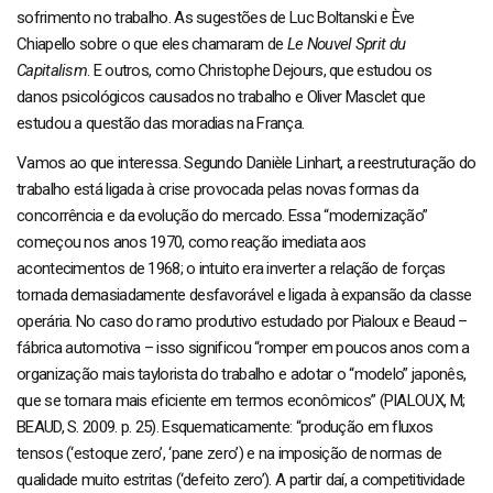
sofrimento no trabalho. As sugestões de Luc Boltanski e Ève
Chiapello sobre o que eles chamaram de
Le Nouvel Sprit du
Capitalism
. E outros, como Christophe Dejours, que estudou os
danos psicológicos causados no trabalho e Oliver Masclet que
estudou a questão das moradias na França.
Vamos ao que interessa. Segundo Danièle Linhart, a reestruturação do
trabalho está ligada à crise provocada pelas novas formas da
concorrência e da evolução do mercado. Essa “modernização”
começou nos anos 1970, como reação imediata aos
acontecimentos de 1968; o intuito era inverter a relação de forças
tornada demasiadamente desfavorável e ligada à expansão da classe
operária. No caso do ramo produtivo estudado por Pialoux e Beaud –
fábrica automotiva – isso significou “romper em poucos anos com a
organização mais taylorista do trabalho e adotar o “modelo” japonês,
que se tornara mais eficiente em termos econômicos” (PIALOUX, M;
BEAUD, S. 2009. p. 25). Esquematicamente: “produção em fluxos
tensos (‘estoque zero’, ‘pane zero’) e na imposição de normas de
qualidade muito estritas (‘defeito zero’). A partir daí, a competitividade