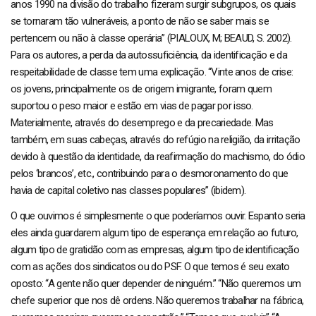
anos 1990 na divisão do trabalho fizeram surgir subgrupos, os quais
se tornaram tão vulneráveis, a ponto de não se saber mais se
pertencem ou não à classe operária” (PIALOUX, M; BEAUD, S. 2002).
Para os autores, a perda da autossuficiência, da identificação e da
respeitabilidade de classe tem uma explicação. “Vinte anos de crise:
os jovens, principalmente os de origem imigrante, foram quem
suportou o peso maior e estão em vias de pagar por isso.
Materialmente, através do desemprego e da precariedade. Mas
também, em suas cabeças, através do refúgio na religião, da irritação
devido à questão da identidade, da reafirmação do machismo, do ódio
pelos ‘brancos’, etc., contribuindo para o desmoronamento do que
havia de capital coletivo nas classes populares” (ibidem).
O que ouvimos é simplesmente o que poderíamos ouvir. Espanto seria
eles ainda guardarem algum tipo de esperança em relação ao futuro,
algum tipo de gratidão com as empresas, algum tipo de identificação
com as ações dos sindicatos ou do PSF. O que temos é seu exato
oposto: “A gente não quer depender de ninguém.” “Não queremos um
chefe superior que nos dê ordens. Não queremos trabalhar na fábrica,