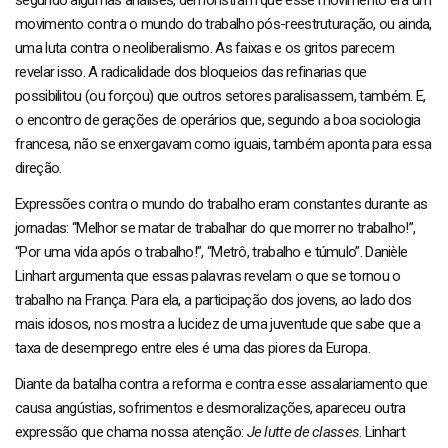
movimento contra o mundo do trabalho pós-reestruturação, ou ainda,
uma luta contra o neoliberalismo. As faixas e os gritos parecem
revelar isso. A radicalidade dos bloqueios das refinarias que
possibilitou (ou forçou) que outros setores paralisassem, também. E,
o encontro de gerações de operários que, segundo a boa sociologia
francesa, não se enxergavam como iguais, também aponta para essa
direção.
Expressões contra o mundo do trabalho eram constantes durante as
jornadas: “Melhor se matar de trabalhar do que morrer no trabalho!”,
“Por uma vida após o trabalho!”, “Metrô, trabalho e túmulo”. Danièle
Linhart argumenta que essas palavras revelam o que se tornou o
trabalho na França. Para ela, a participação dos jovens, ao lado dos
mais idosos, nos mostra a lucidez de uma juventude que sabe que a
taxa de desemprego entre eles é uma das piores da Europa.
Diante da batalha contra a reforma e contra esse assalariamento que
causa angústias, sofrimentos e desmoralizações, apareceu outra
expressão que chama nossa atenção:
Je lutte de classes
. Linhart