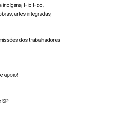
a indígena, Hip Hop,
obras, artes integradas,
missões dos trabalhadores!
e apoio!
e SP!