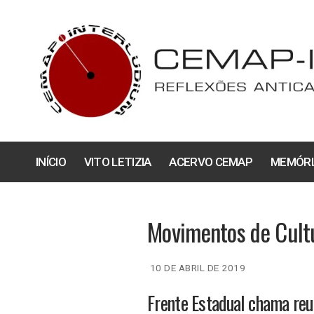
Pular
para
o
conteúdo
INÍCIO
VITO LETIZIA
ACERVO CEMAP
MEMÓRI
Movimentos de Cult
10 DE ABRIL DE 2019
Frente Estadual chama reun