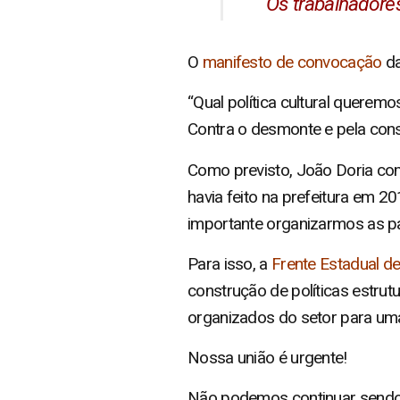
Os trabalhadores
O
manifesto de convocação
da
“Qual política cultural querem
Contra o desmonte e pela const
Como previsto, João Doria co
havia feito na prefeitura em 2
importante organizarmos as pa
Para isso, a
Frente Estadual de
construção de políticas estru
organizados do setor para uma r
Nossa união é urgente!
Não podemos continuar sendo 