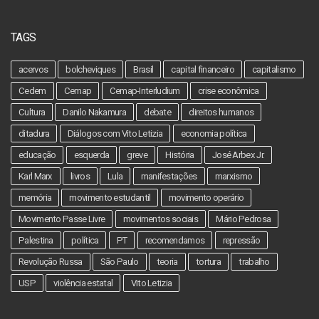
TAGS
acervos
bolcheviques
Brasil
capital financeiro
capitalismo
Cedem
Cemap
Cemap-Interludium
crise econômica
Cultura
Danilo Nakamura
debate
direitos humanos
ditadura
Diálogos com Vito Letizia
economia política
educação
esquerda
greve
História
José Arbex Jr.
Karl Marx
livros
Lula
manifestações
marxismo
memória
movimento estudantil
movimento operário
Movimento Passe Livre
movimentos sociais
Mário Pedrosa
Palestina
política
PT
recomendamos
repressão
Revolução Russa
São Paulo
teoria
tortura
trabalho
USP
violência estatal
Vito Letizia