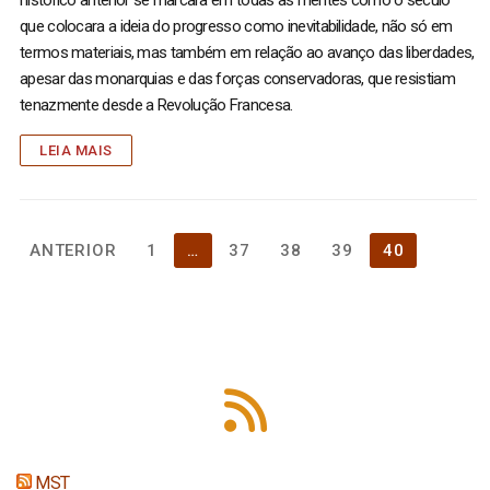
que colocara a ideia do progresso como inevitabilidade, não só em
termos materiais, mas também em relação ao avanço das liberdades,
apesar das monarquias e das forças conservadoras, que resistiam
tenazmente desde a Revolução Francesa.
LEIA MAIS
Paginação
ANTERIOR
1
…
37
38
39
40
de
posts
MST