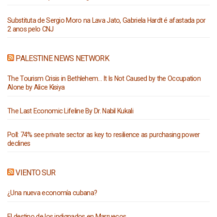
Substituta de Sergio Moro na Lava Jato, Gabriela Hardt é afastada por
2 anos pelo CNJ
PALESTINE NEWS NETWORK
The Tourism Crisis in Bethlehem… It Is Not Caused by the Occupation
Alone by Alice Kisiya
The Last Economic Lifeline By Dr. Nabil Kukali
Poll: 74% see private sector as key to resilience as purchasing power
declines
VIENTO SUR
¿Una nueva economía cubana?
El destino de los indignados en Marruecos