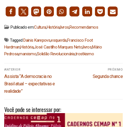
Publicado em:
Cultura
,
História
,
livros
,
Recomendamos
Tagged
Dainis Karepovs
,
esquerda
,
Francisco Foot
Hardman
,
História
,
José Castilho Marques Neto
,
livros
,
Mário
Pedrosa
,
marxismo
,
Solidão Revolucionária
,
trostkismo
Navegação
ANTERIOR
PRÓXIMO
de
Post
Próximo
Assista “A democracia no
Segunda chance
Post
anterior:
post:
Brasil atual – expectativas e
realidade”
Você pode se interessar por: