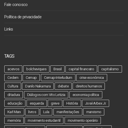
Fale conosco
Política de privacidade
Links
TAGS
acervos
bolcheviques
Brasil
capital financeiro
capitalismo
Cedem
Cemap
Cemap-Interludium
crise econômica
Cultura
Danilo Nakamura
debate
direitos humanos
ditadura
Diálogos com Vito Letizia
economia política
educação
esquerda
greve
História
José Arbex Jr.
Karl Marx
livros
Lula
manifestações
marxismo
memória
movimento estudantil
movimento operário