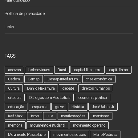
Fale conosco
Política de privacidade
Links
TAGS
acervos
bolcheviques
Brasil
capital financeiro
capitalismo
Cedem
Cemap
Cemap-Interludium
crise econômica
Cultura
Danilo Nakamura
debate
direitos humanos
ditadura
Diálogos com Vito Letizia
economia política
educação
esquerda
greve
História
José Arbex Jr.
Karl Marx
livros
Lula
manifestações
marxismo
memória
movimento estudantil
movimento operário
Movimento Passe Livre
movimentos sociais
Mário Pedrosa