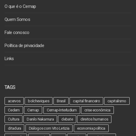
O que é o Cemap
Quem Somos
Fale conosco
Política de privacidade
Links
TAGS
acervos
bolcheviques
Brasil
capital financeiro
capitalismo
Cedem
Cemap
Cemap-Interludium
crise econômica
Cultura
Danilo Nakamura
debate
direitos humanos
ditadura
Diálogos com Vito Letizia
economia política