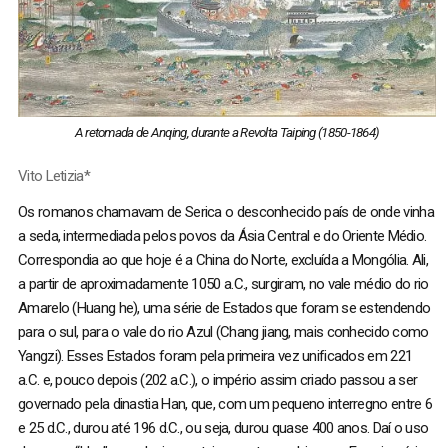
A retomada de Anqing, durante a Revolta Taiping (1850-1864)
Vito Letizia*
Os romanos chamavam de Serica o desconhecido país de onde vinha
a seda, intermediada pelos povos da Ásia Central e do Oriente Médio.
Correspondia ao que hoje é a China do Norte, excluída a Mongólia. Ali,
a partir de aproximadamente 1050 a.C., surgiram, no vale médio do rio
Amarelo (Huang he), uma série de Estados que foram se estendendo
para o sul, para o vale do rio Azul (Chang jiang, mais conhecido como
Yangzi). Esses Estados foram pela primeira vez unificados em 221
a.C. e, pouco depois (202 a.C.), o império assim criado passou a ser
governado pela dinastia Han, que, com um pequeno interregno entre 6
e 25 d.C., durou até 196 d.C., ou seja, durou quase 400 anos. Daí o uso