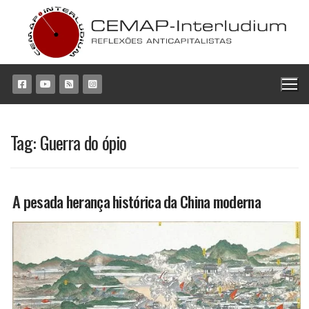
Pular
para
o
conteúdo
Tag:
Guerra do ópio
A pesada herança histórica da China moderna