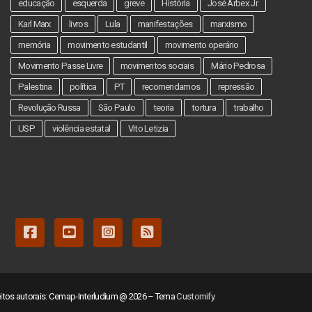
educação
esquerda
greve
História
José Arbex Jr.
Karl Marx
livros
Lula
manifestações
marxismo
memória
movimento estudantil
movimento operário
Movimento Passe Livre
movimentos sociais
Mário Pedrosa
Palestina
política
PT
recomendamos
repressão
Revolução Russa
São Paulo
teoria
tortura
trabalho
USP
violência estatal
Vito Letizia
eitos autorais: Cemap-Interludium @ 2026 – Tema
Customify
.