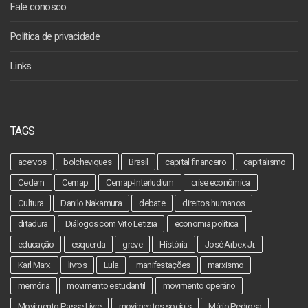
Fale conosco
Política de privacidade
Links
TAGS
acervos
bolcheviques
Brasil
capital financeiro
capitalismo
Cedem
Cemap
Cemap-Interludium
crise econômica
Cultura
Danilo Nakamura
debate
direitos humanos
ditadura
Diálogos com Vito Letizia
economia política
educação
esquerda
greve
História
José Arbex Jr.
Karl Marx
livros
Lula
manifestações
marxismo
memória
movimento estudantil
movimento operário
Movimento Passe Livre
movimentos sociais
Mário Pedrosa