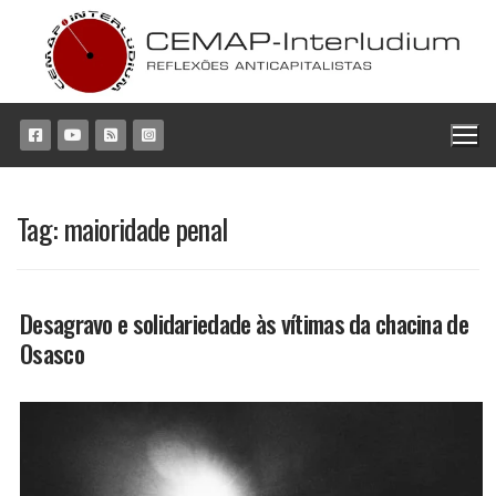
Pular
para
o
conteúdo
Tag:
maioridade penal
Desagravo e solidariedade às vítimas da chacina de
Osasco