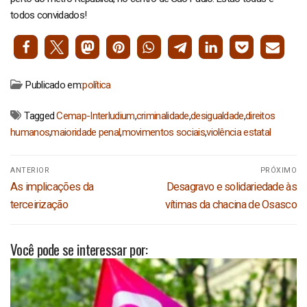
todos convidados!
Publicado em:
política
Tagged
Cemap-Interludium
,
criminalidade
,
desigualdade
,
direitos
humanos
,
maioridade penal
,
movimentos sociais
,
violência estatal
Navegação
ANTERIOR
PRÓXIMO
de
Post
Próximo
As implicações da
Desagravo e solidariedade às
Post
anterior:
post:
terceirização
vítimas da chacina de Osasco
Você pode se interessar por: