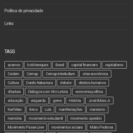
Política de privacidade
Links
TAGS
acervos
bolcheviques
Brasil
capital financeiro
capitalismo
Cedem
Cemap
Cemap-Interludium
crise econômica
Cultura
Danilo Nakamura
debate
direitos humanos
ditadura
Diálogos com Vito Letizia
economia política
educação
esquerda
greve
História
José Arbex Jr.
Karl Marx
livros
Lula
manifestações
marxismo
memória
movimento estudantil
movimento operário
Movimento Passe Livre
movimentos sociais
Mário Pedrosa