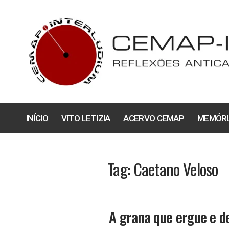
Pular
para
o
conteúdo
INÍCIO
VITO LETIZIA
ACERVO CEMAP
MEMÓRI
Tag:
Caetano Veloso
A grana que ergue e de