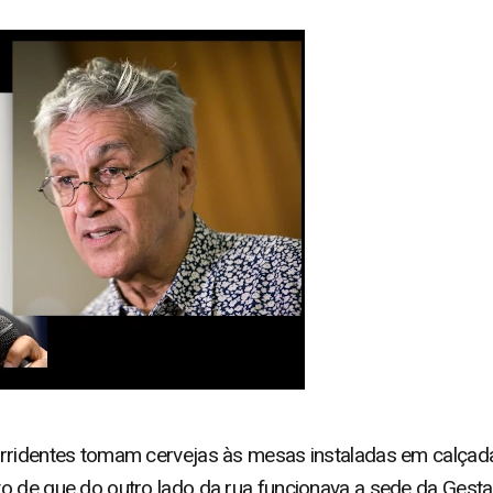
orridentes tomam cervejas às mesas instaladas em calçada
 de que do outro lado da rua funcionava a sede da Gestapo