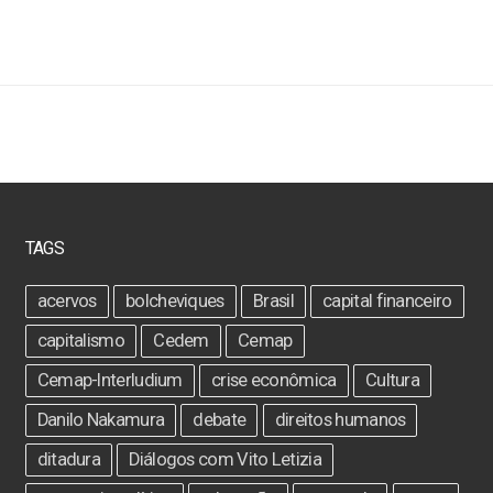
TAGS
acervos
bolcheviques
Brasil
capital financeiro
capitalismo
Cedem
Cemap
Cemap-Interludium
crise econômica
Cultura
Danilo Nakamura
debate
direitos humanos
ditadura
Diálogos com Vito Letizia