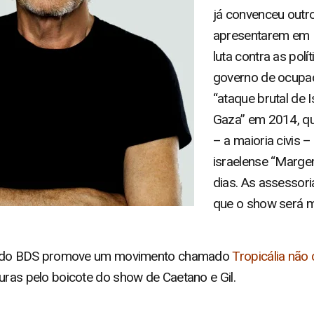
já convenceu outro
apresentarem em Is
luta contra as polí
governo de ocupaç
“ataque brutal de 
Gaza” em 2014, qu
– a maioria civis
israelense “Marge
dias. As assessori
que o show será m
eira do BDS promove um movimento chamado
Tropicália não
uras pelo boicote do show de Caetano e Gil.