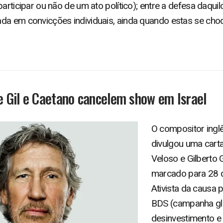
participar ou não de um ato político); entre a defesa daqu
ada em convicções individuais, ainda quando estas se c
 Gil e Caetano cancelem show em Israel
O compositor inglê
divulgou uma cart
Veloso e Gilberto
marcado para 28 de
Ativista da causa 
BDS (campanha glo
desinvestimento e 