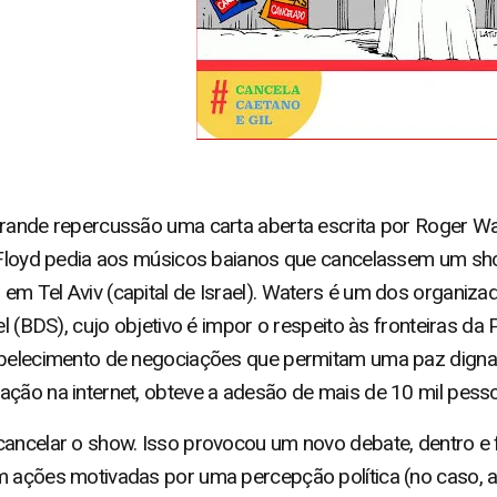
grande repercussão uma carta aberta escrita por Roger W
k Floyd pedia aos músicos baianos que cancelassem um sh
em Tel Aviv (capital de Israel). Waters é um dos organi
el (BDS), cujo objetivo é impor o respeito às fronteiras da 
abelecimento de negociações que permitam uma paz digna 
ação na internet, obteve a adesão de mais de 10 mil pess
cancelar o show. Isso provocou um novo debate, dentro e f
m ações motivadas por uma percepção política (no caso, a