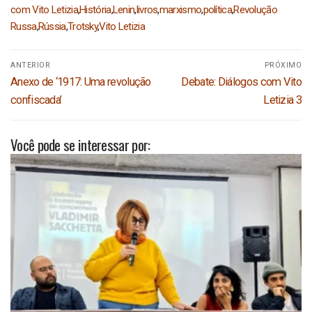
com Vito Letizia
,
História
,
Lenin
,
livros
,
marxismo
,
política
,
Revolução
Russa
,
Rússia
,
Trotsky
,
Vito Letizia
Navegação
ANTERIOR
PRÓXIMO
de
Post
Próximo
Anexo de ‘1917: Uma revolução
Debate: Diálogos com Vito
Post
anterior:
post:
confiscada’
Letizia 3
Você pode se interessar por: