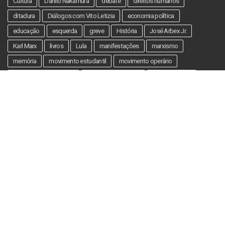
Cultura
Danilo Nakamura
debate
direitos humanos
ditadura
Diálogos com Vito Letizia
economia política
educação
esquerda
greve
História
José Arbex Jr.
Karl Marx
livros
Lula
manifestações
marxismo
memória
movimento estudantil
movimento operário
Movimento Passe Livre
movimentos sociais
Mário Pedrosa
Palestina
política
PT
recomendamos
repressão
Revolução Russa
São Paulo
teoria
tortura
trabalho
USP
violência estatal
Vito Letizia