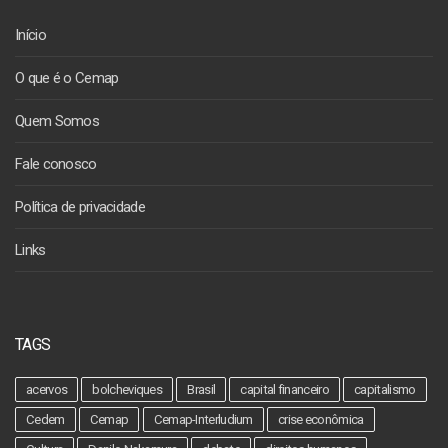
Início
O que é o Cemap
Quem Somos
Fale conosco
Política de privacidade
Links
TAGS
acervos
bolcheviques
Brasil
capital financeiro
capitalismo
Cedem
Cemap
Cemap-Interludium
crise econômica